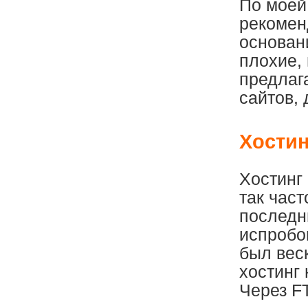
По моей
рекомен
основан
плохие,
предлаг
сайтов, 
Хостин
Хостинг
так част
последн
испробов
был веск
хостинг
Через FT