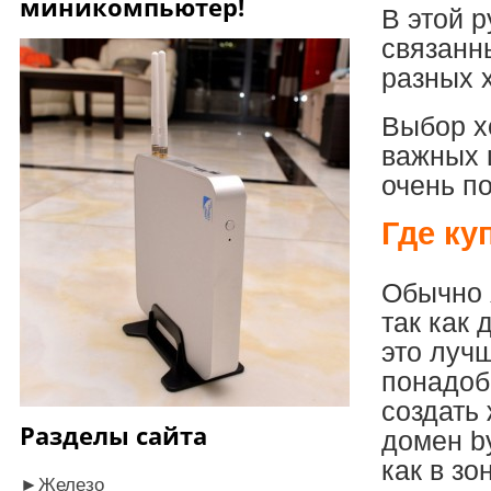
миникомпьютер!
В этой р
связанн
разных х
Выбор хо
важных 
очень п
Где ку
Обычно 
так как 
это луч
понадоб
создать 
Разделы сайта
домен b
как в зо
►
Железо