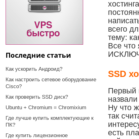
хостинга
постоян
написать
всего дл
тему: к
Все что
ИСКЛЮЧ
Последние статьи
Как ускорить Андроид?
SSD хо
Как настроить сетевое оборудование
Cisco?
Первый 
Как проверить SSD диск?
назвали
Ну что ж
Ubuntu + Chromium = Chromixium
так счи
Где лучше купить комплектующие к
интерес
ПК?
есть пл
Где купить лицензионное