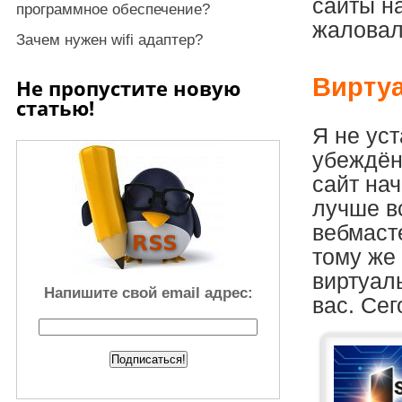
сайты н
программное обеспечение?
жаловалс
Зачем нужен wifi адаптер?
Виртуа
Не пропустите новую
статью!
Я не уст
убеждён,
сайт на
лучше в
вебмасте
тому же
виртуал
Напишите свой email адрес:
вас. Се