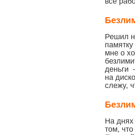
всё раб
Безлим
Решил н
памятку 
мне о хо
безлими
деньги –
на диско
слежу, ч
Безлим
На днях 
том, что