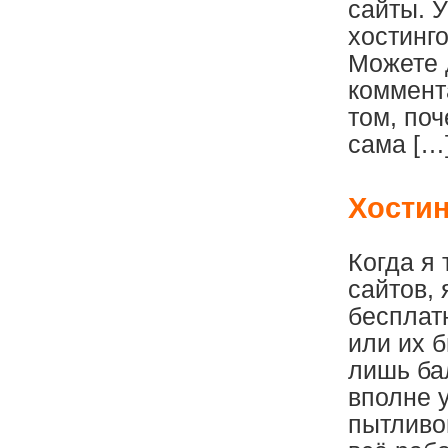
сайты. 
хостинго
Можете 
коммент
том, поч
сама […
Хостин
Когда я
сайтов,
бесплатн
или их б
лишь ба
вполне 
пытливо