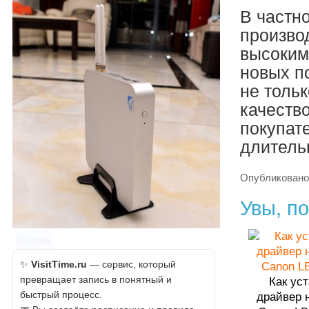
В частно
произво
высоким
новых п
не толь
качеств
покупат
длитель
Опубликован
Увы, по
Реклама
✨
VisitTime.ru
— сервис, который
превращает запись в понятный и
Как ус
быстрый процесс.
драйвер 