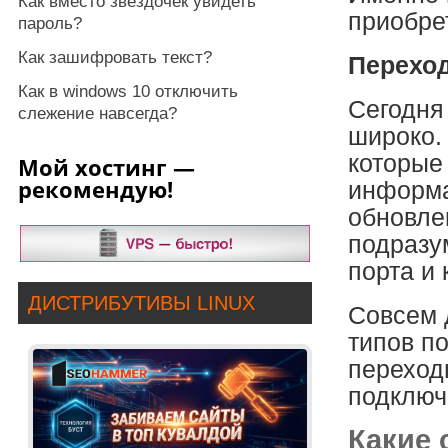
Как вместо звездочек увидеть
приобре
пароль?
Как зашифровать текст?
Перехо
Как в windows 10 отключить
Сегодня
слежение навсегда?
широко.
которые
Мой хостинг —
рекомендую!
информа
обновле
подразу
порта и 
ДИСТРИБУТИВЫ LINUX
Совсем 
типов п
переход
подключ
Какие 