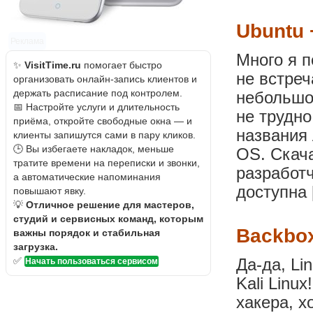
Ubuntu 
Реклама
Много я п
✨
VisitTime.ru
помогает быстро
не встреч
организовать онлайн-запись клиентов и
держать расписание под контролем.
небольшой
📅 Настройте услуги и длительность
не трудно
приёма, откройте свободные окна — и
названия
клиенты запишутся сами в пару кликов.
🕒 Вы избегаете накладок, меньше
OS. Скача
тратите времени на переписки и звонки,
разработч
а автоматические напоминания
доступна 
повышают явку.
💡
Отличное решение для мастеров,
студий и сервисных команд, которым
Backbox
важны порядок и стабильная
загрузка.
✅
Да-да, Li
Начать пользоваться сервисом
Kali Linu
хакера, х