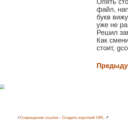
Опять сто
файл, нап
букв вижу
уже не ра
Решил зап
Как смени
стоит, gco
Предыду
⚡
↗
Сокращение ссылок - Создать короткий URL