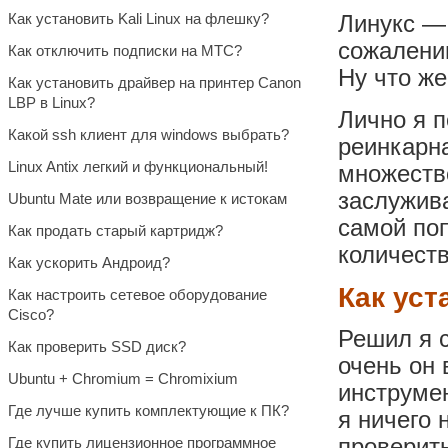
Как установить Kali Linux на флешку?
Линукс — 
сожалени
Как отключить подписки на МТС?
Ну что же
Как установить драйвер на принтер Canon
LBP в Linux?
Лично я п
Какой ssh клиент для windows выбрать?
реинкарна
Linux Antix легкий и функциональный!
множество
заслужив
Ubuntu Mate или возвращение к истокам
самой по
Как продать старый картридж?
количеств
Как ускорить Андроид?
Как уст
Как настроить сетевое оборудование
Cisco?
Решил я с
Как проверить SSD диск?
очень он 
Ubuntu + Chromium = Chromixium
инструмен
Где лучше купить комплектующие к ПК?
я ничего 
Где купить лицензионное программное
проверить