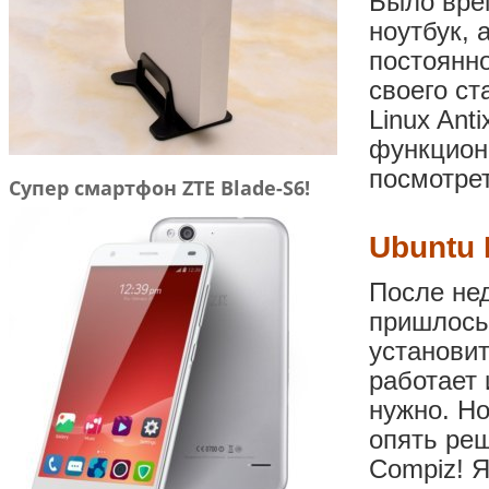
Было врем
ноутбук, 
постоянн
своего ст
Linux Ant
функцион
посмотрет
Супер смартфон ZTE Blade-S6!
Ubuntu 
После не
пришлось
установит
работает 
нужно. Но
опять реш
Compiz! Я