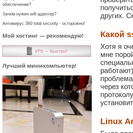
обеспечение?
получитьс
Зачем нужен wifi адаптер?
других. Ск
Антивирус 360 total security - осторожно!
Какой s
Мой хостинг — рекомендую!
Хотя я оч
мне порой
специаль
Лучший миникомпьютер!
работают)
проблема
через ко
протоколу
установит
Linux A