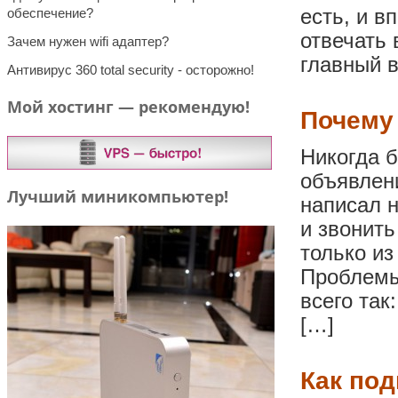
обеспечение?
есть, и в
отвечать 
Зачем нужен wifi адаптер?
главный в
Антивирус 360 total security - осторожно!
Мой хостинг — рекомендую!
Почему
Никогда б
объявлени
Лучший миникомпьютер!
написал н
и звонить
только из
Проблемы
всего так
[…]
Как под