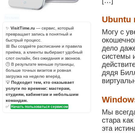
[…]
Ubuntu 
Реклама
✨
VisitTime.ru
— сервис, который
Могу с ув
превращает запись в понятный и
окошечно
быстрый процесс.
📅 Вы создаёте расписание и правила
дело даже
приёма, а клиенты выбирают удобный
системы и
слот онлайн, без ожидания и звонков.
действите
🕒 В результате меньше путаницы,
больше точных визитов и ровная
дядя Билл
загрузка на неделю вперёд.
виртуаль
💡
Подходит тем, кто оказывает
услуги по времени: мастерам,
студиям, кабинетам и небольшим
Windows
командам.
✅
Начать пользоваться сервисом
Мы всегда
стара как
эта истин