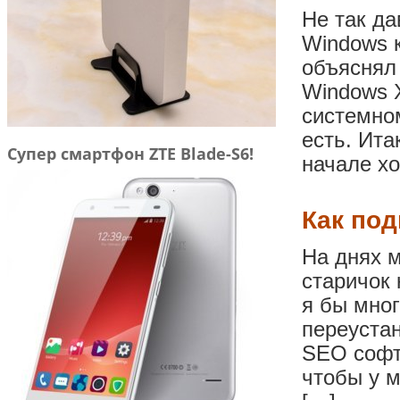
Не так да
Windows к
объяснял 
Windows 
системно
есть. Ита
Супер смартфон ZTE Blade-S6!
начале хо
Как под
На днях 
старичок 
я бы мног
переуста
SEO софт.
чтобы у м