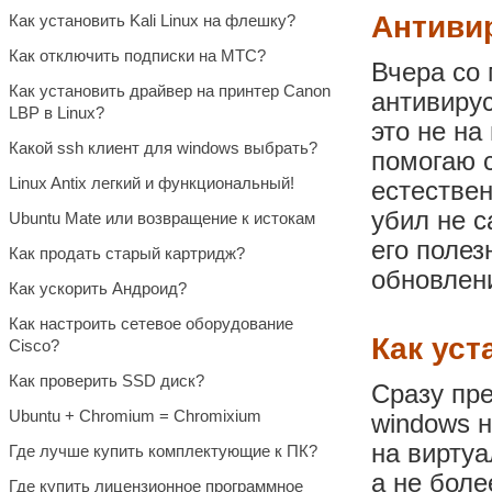
Антивир
Как установить Kali Linux на флешку?
Как отключить подписки на МТС?
Вчера со 
Как установить драйвер на принтер Canon
антивирус
LBP в Linux?
это не на
Какой ssh клиент для windows выбрать?
помогаю 
Linux Antix легкий и функциональный!
естествен
убил не с
Ubuntu Mate или возвращение к истокам
его поле
Как продать старый картридж?
обновлени
Как ускорить Андроид?
Как настроить сетевое оборудование
Как уст
Cisco?
Как проверить SSD диск?
Сразу пре
Ubuntu + Chromium = Chromixium
windows н
на вирту
Где лучше купить комплектующие к ПК?
а не бол
Где купить лицензионное программное