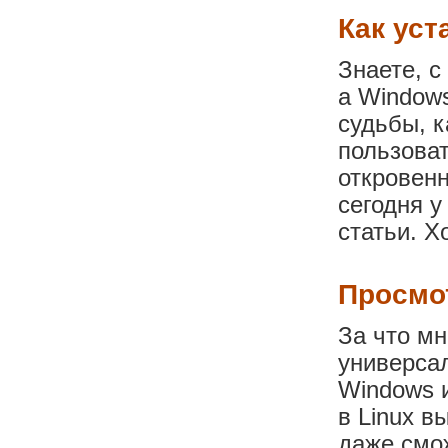
Как уст
Знаете, с
а Windows
судьбы, к
пользоват
откровен
сегодня у
статьи. Х
Просмот
За что мн
универсал
Windows и
в Linux в
даже смож