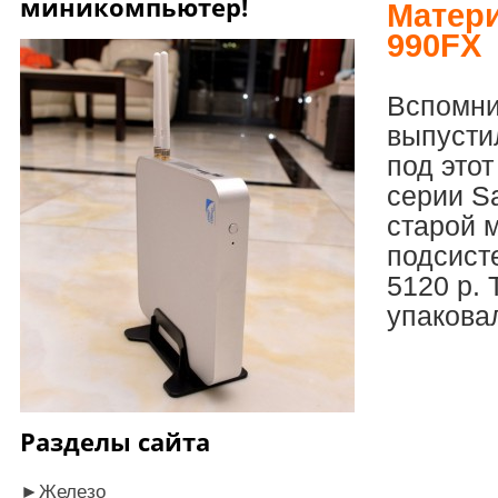
миникомпьютер!
Матери
990FX
Вспомни
выпусти
под этот
серии S
старой 
подсист
5120 р.
упакова
Разделы сайта
►
Железо