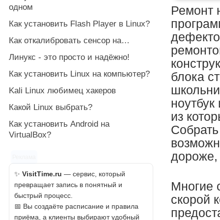
одном
Ремонт 
програм
Как установить Flash Player в Linux?
дефекто
Как откалибровать сенсор на…
ремонто
Линукс - это просто и надёжно!
констру
Как установить Linux на компьютер?
блока с
школьни
Kali Linux любимец хакеров
ноутбук
Какой Linux выбрать?
из кото
Как установить Android на
Собрать
VirtualBox?
возможн
дороже,
Реклама
✨
VisitTime.ru
— сервис, который
Многие 
превращает запись в понятный и
быстрый процесс.
скорой 
📅 Вы создаёте расписание и правила
предост
приёма, а клиенты выбирают удобный