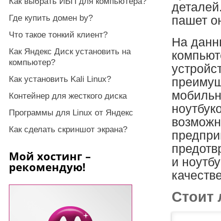
Как выбрать ИБП для компьютера?
деталей.
Где купить домен by?
пашет он
Что такое тонкий клиент?
На данн
Как Яндекс Диск установить на
компьют
компьютер?
устройс
Как установить Kali Linux?
преимущ
мобильн
Контейнер для жесткого диска
ноутбук
Программы для Linux от Яндекс
возможн
Как сделать скриншот экрана?
предпри
предотв
Мой хостинг –
и ноутб
рекомендую!
качеств
Стоит 