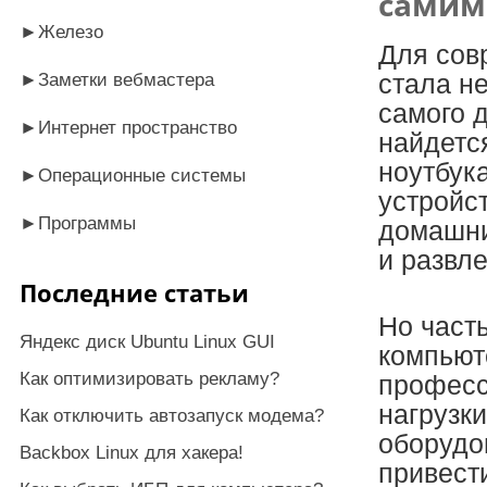
самим
►
Железо
Для сов
►
Заметки вебмастера
стала н
самого д
►
Интернет пространство
найдетс
ноутбук
►
Операционные системы
устройс
►
Программы
домашни
и развле
Последние статьи
Но част
Яндекс диск Ubuntu Linux GUI
компьют
Как оптимизировать рекламу?
професс
нагрузк
Как отключить автозапуск модема?
оборудо
Backbox Linux для хакера!
привести