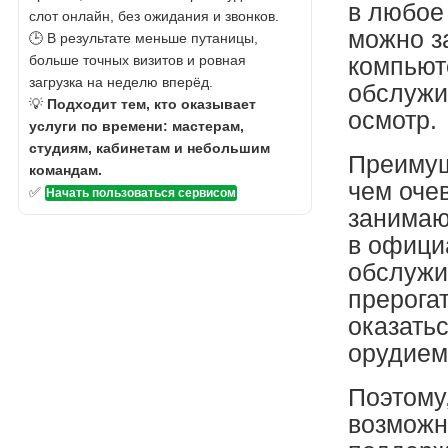
в любое
слот онлайн, без ожидания и звонков.
можно з
🕒 В результате меньше путаницы,
больше точных визитов и ровная
компьют
загрузка на неделю вперёд.
обслужи
💡
Подходит тем, кто оказывает
осмотр.
услуги по времени: мастерам,
студиям, кабинетам и небольшим
Преимущ
командам.
чем оче
✅
Начать пользоваться сервисом
занимаю
в офици
обслужи
прерога
оказать
орудием
Поэтому,
возможн