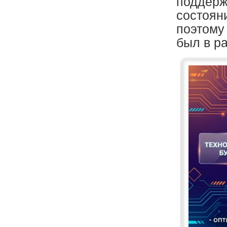
поддерж
состоян
поэтому 
был в ра