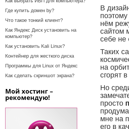
Как выбрать ИБП для компьютера?
В дизайн
Где купить домен by?
поэтому 
Что такое тонкий клиент?
нём реж
Как Яндекс Диск установить на
сайтом м
компьютер?
себе не 
Как установить Kali Linux?
Таких с
Контейнер для жесткого диска
космиче
Программы для Linux от Яндекс
на орбит
сгорят 
Как сделать скриншот экрана?
Но сред
Мой хостинг –
замечат
рекомендую!
просто
продума
мне на 
его в ка