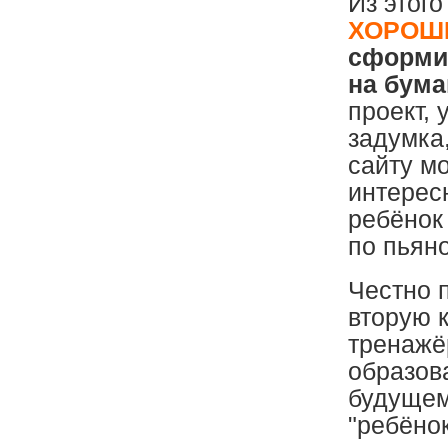
Из этог
ХОРОШ
сформир
на бума
проект,
задумка,
сайту м
интерес
ребёнок
по пьяно
Честно 
вторую к
тренажё
образов
будущем
"ребёнок"