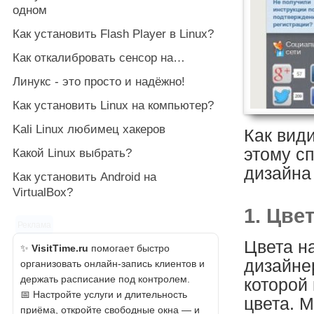
одном
Как установить Flash Player в Linux?
Как откалибровать сенсор на…
Линукс - это просто и надёжно!
Как установить Linux на компьютер?
Kali Linux любимец хакеров
Как види
этому с
Какой Linux выбрать?
дизайна
Как установить Android на
VirtualBox?
1. Цвет
Реклама
Цвета н
✨
VisitTime.ru
помогает быстро
дизайне
организовать онлайн-запись клиентов и
держать расписание под контролем.
которой
📅 Настройте услуги и длительность
цвета. 
приёма, откройте свободные окна — и