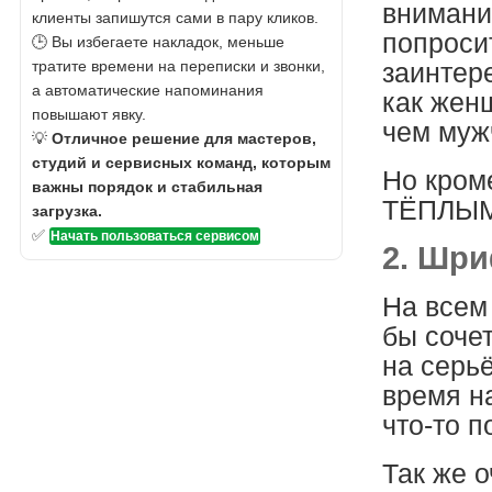
внимание
клиенты запишутся сами в пару кликов.
попроси
🕒 Вы избегаете накладок, меньше
тратите времени на переписки и звонки,
заинтер
а автоматические напоминания
как жен
повышают явку.
чем муж
💡
Отличное решение для мастеров,
студий и сервисных команд, которым
Но кром
важны порядок и стабильная
ТЁПЛЫМИ
загрузка.
✅
Начать пользоваться сервисом
2. Шр
На всем
бы сочет
на серь
время н
что-то п
Так же 