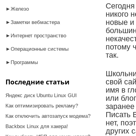
Сегодня
►
Железо
никого 
новые и
►
Заметки вебмастера
большинс
►
Интернет пространство
некачес
потому 
►
Операционные системы
так.
►
Программы
Школьни
Последние статьи
свой сай
имя в гл
Яндекс диск Ubuntu Linux GUI
или блог
заранее 
Как оптимизировать рекламу?
Писать 
Как отключить автозапуск модема?
нет, поэ
Backbox Linux для хакера!
других с