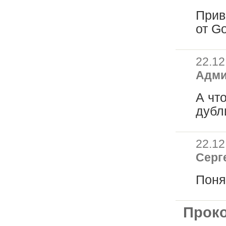
Прив
от G
22.12
Адм
А чт
дубл
22.12
Серг
Поня
Прок