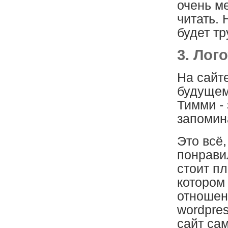
очень м
читать. 
будет тр
3. Лог
На сайте
будущем
Тимми - 
запомин
Это всё,
понрави
стоит пл
котором 
отношени
wordpres
сайт сам