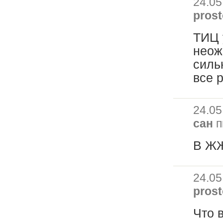
24.05
prost
ТИЦ 
неожи
силь
все 
24.05
сан
п
В ЖЖ
24.05
prost
Что 