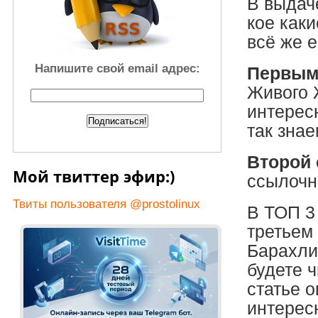
В выдач
кое каки
всё же е
Напишите свой email адрес:
Первы
Живого 
интерес
так знае
Второй 
Мой твиттер эфир:)
ссылочн
Твиты пользователя @prostolinux
В ТОП 3
третьем
Барахлит
будете ч
статье о
интерес