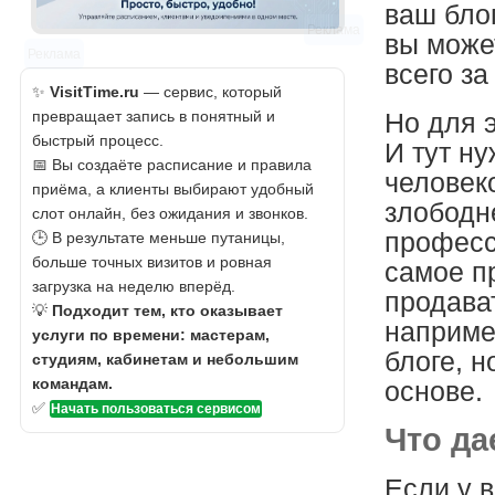
ваш бло
Реклама
вы може
Реклама
всего за
✨
VisitTime.ru
— сервис, который
превращает запись в понятный и
Но для 
быстрый процесс.
И тут н
📅 Вы создаёте расписание и правила
человеко
приёма, а клиенты выбирают удобный
злободн
слот онлайн, без ожидания и звонков.
професс
🕒 В результате меньше путаницы,
больше точных визитов и ровная
самое пр
загрузка на неделю вперёд.
продава
💡
Подходит тем, кто оказывает
наприме
услуги по времени: мастерам,
блоге, н
студиям, кабинетам и небольшим
командам.
основе.
✅
Начать пользоваться сервисом
Что да
Если у 