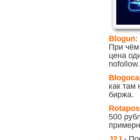
Blogun
:
При чём 
цена од
nofollow.
Blogoca
как там
биржа.
Rotapos
500 рубл
примерн
J2J
- По