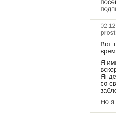
посе
подп
02.12
prost
Вот 
врем
Я им
вско
Янде
со с
забл
Но я