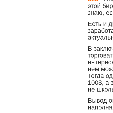
этой бир
знаю, е
Есть и 
заработ
актуаль
В заклю
торгова
интересн
нём мож
Тогда о
100$, а 
не школ
Вывод ок
наполня