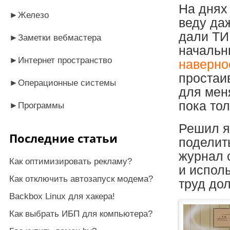
На днях
►
Железо
веду даж
дали ТИ
►
Заметки вебмастера
начальн
►
Интернет пространство
наверно
простаи
►
Операционные системы
для мен
пока то
►
Программы
Решил я 
Последние статьи
поделить
журнал 
Как оптимизировать рекламу?
и исполь
Как отключить автозапуск модема?
труд до
Backbox Linux для хакера!
Как выбрать ИБП для компьютера?