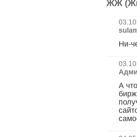
ЖЖ (Ж
03.10
sula
Ни-ч
03.10
Адм
А чт
бирж
полу
сайт
само