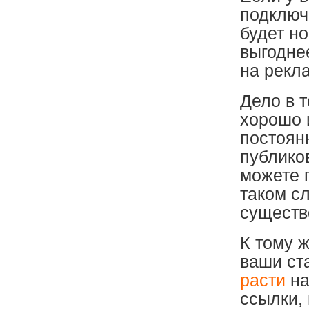
подклю
будет н
выгодне
на рекла
Дело в т
хорошо и
постоян
публиков
можете 
таком с
существ
К тому 
ваши ст
расти
на
ссылки, 