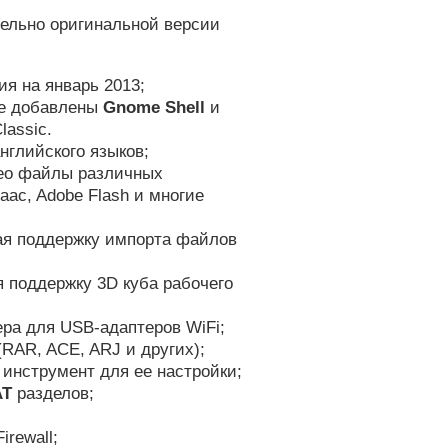
тельно оригинальной версии
я на январь 2013;
же добавлены
Gnome Shell
и
lassic.
нглийского языков;
ео файлы различных
 aac, Adobe Flash и многие
чая поддержку импорта файлов
 поддержку 3D куба рабочего
ра для USB-адаптеров WiFi;
RAR, ACE, ARJ и других);
инструмент для ее настройки;
AT
разделов;
rewall;