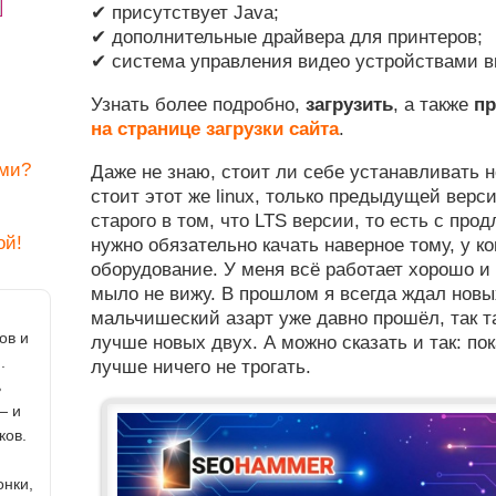
✔ присутствует Java;
✔ дополнительные драйвера для принтеров;
✔ система управления видео устройствами в
Узнать более подробно,
загрузить
, а также
пр
на странице загрузки сайта
.
ами?
Даже не знаю, стоит ли себе устанавливать н
стоит этот же linux, только предыдущей верс
старого в том, что LTS версии, то есть с пр
ой!
нужно обязательно качать наверное тому, у к
оборудование. У меня всё работает хорошо и
мыло не вижу. В прошлом я всегда ждал новы
мальчишеский азарт уже давно прошёл, так та
ов и
лучше новых двух. А можно сказать и так: пок
.
лучше ничего не трогать.
ь
— и
ков.
онки,