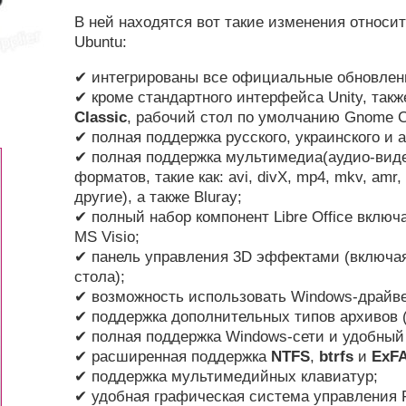
В ней находятся вот такие изменения относи
Ubuntu:
✔ интегрированы все официальные обновлени
✔ кроме стандартного интерфейса Unity, так
Classic
, рабочий стол по умолчанию Gnome C
✔ полная поддержка русского, украинского и а
✔ полная поддержка мультимедиа(аудио-вид
форматов, такие как: avi, divX, mp4, mkv, amr,
другие), а также Bluray;
✔ полный набор компонент Libre Office вклю
MS Visio;
✔ панель управления 3D эффектами (включая
стола);
✔ возможность использовать Windows-драйве
✔ поддержка дополнительных типов архивов (
✔ полная поддержка Windows-сети и удобный 
✔ расширенная поддержка
NTFS
,
btrfs
и
ExF
✔ поддержка мультимедийных клавиатур;
✔ удобная графическая система управления Fi