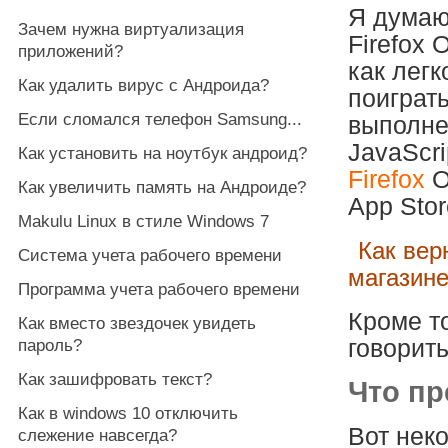
Я думаю
Зачем нужна виртуализация
Firefox 
приложений?
как легк
Как удалить вирус с Андроида?
поиграт
Если сломался телефон Samsung...
выполне
JavaScri
Как установить на ноутбук андроид?
Firefox
O
Как увеличить память на Андроиде?
App Stor
Makulu Linux в стиле Windows 7
Как вер
Система учета рабочего времени
магазин
Программа учета рабочего времени
Кроме т
Как вместо звездочек увидеть
говорить
пароль?
Как зашифровать текст?
Что пр
Как в windows 10 отключить
Вот неко
слежение навсегда?