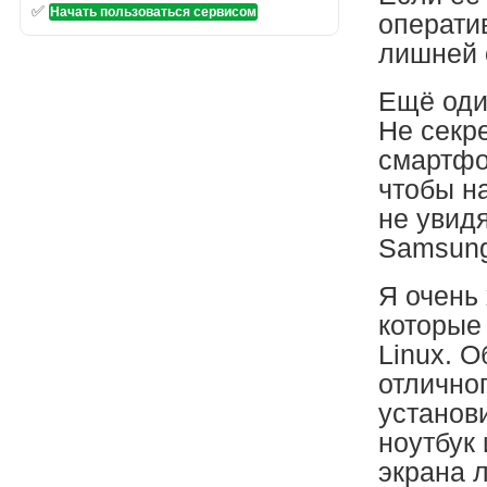
✅
Начать пользоваться сервисом
операти
лишней 
Ещё оди
Не секре
смартфо
чтобы н
не увид
Samsung
Я очень 
которые
Linux. О
отличног
установи
ноутбук 
экрана 