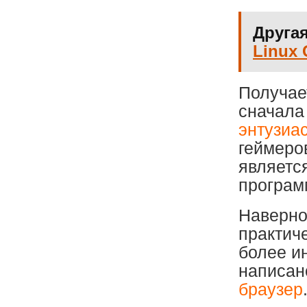
Другая
Linux 
Получае
сначала
энтузиа
геймеро
являетс
програм
Наверное
практиче
более ин
написан
браузер