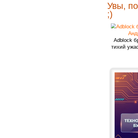
Увы, по
;)
Adblock б
тихий ужа