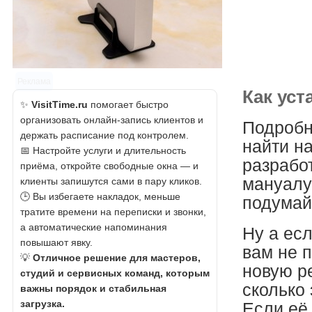
Реклама
Как уст
✨
VisitTime.ru
помогает быстро
организовать онлайн-запись клиентов и
Подробн
держать расписание под контролем.
найти на
📅 Настройте услуги и длительность
разработ
приёма, откройте свободные окна — и
мануалу 
клиенты запишутся сами в пару кликов.
🕒 Вы избегаете накладок, меньше
подумайт
тратите времени на переписки и звонки,
а автоматические напоминания
Ну а есл
повышают явку.
вам не 
💡
Отличное решение для мастеров,
новую р
студий и сервисных команд, которым
сколько 
важны порядок и стабильная
загрузка.
Если её 