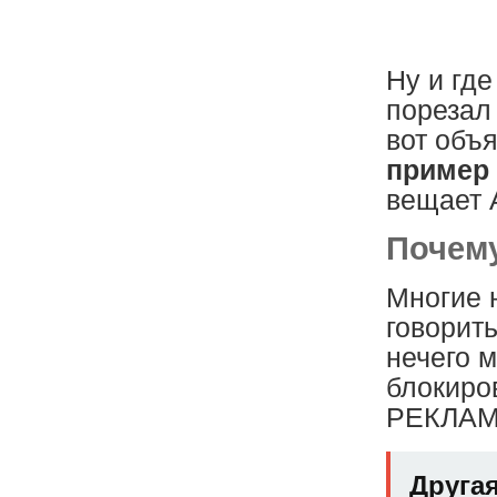
Ну и гд
порезал 
вот об
пример
вещает 
Почему
Многие 
говорить
нечего м
блокир
РЕКЛАМЫ
Другая