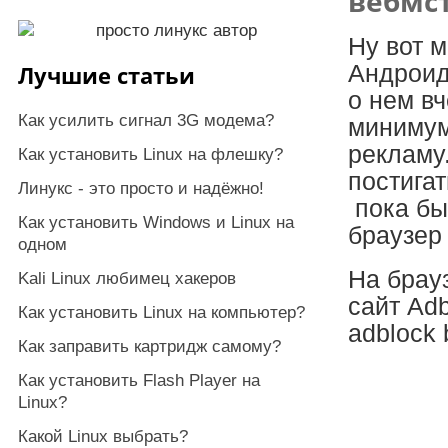
вебмс
Ну вот 
Лучшие статьи
Андроид!
о нем в
Как усилить сигнал 3G модема?
минимум
рекламу.
Как установить Linux на флешку?
постигат
Линукс - это просто и надёжно!
пока бы
Как установить Windows и Linux на
браузер
одном
На брау
Kali Linux любимец хакеров
сайт Ad
Как установить Linux на компьютер?
adblock 
Как заправить картридж самому?
Как установить Flash Player на
Linux?
Какой Linux выбрать?