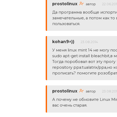
prostolinux
автор
22.06.20
Да программа вообще испорти
замечательные, а потом как то 
пользоваться.
kohan9^))
23.08.2014
У меня linux mint 14 не могу п
sudo apt-get install bleachbit,
Тогда поробовал вот эту прогу
repository ppa:tualatrix/ppa,но
прописать? помогите розобрат
prostolinux
автор
23.08.20
А почему не обновите Linux Mi
вас очень старая.