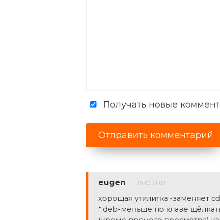
Получать новые коммента
eugen
15.10.2012
хорошая утилитка -заменяет cd /
*.deb-меньше по клаве щёлкать)
(кроме прямого просмотра) ка