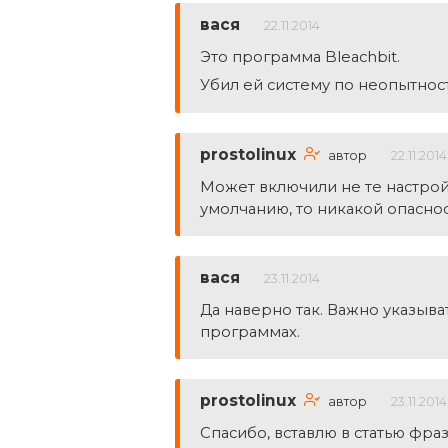
вася
22.11.2014
Это программа Bleachbit.
Убил ей систему по неопытност
prostolinux
автор
22.11.2014
Может включили не те настрой
умолчанию, то никакой опаснос
вася
23.11.2014
Да наверно так. Важно указыв
программах.
prostolinux
автор
23.11.2014
Спасибо, вставлю в статью фр