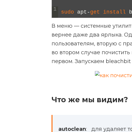
1
sudo 
apt
-
get 
install 
В меню — системные утилиты
вернее даже два ярлыка. О
пользователям, вторую с пр
во втором случае почистить
первом. Запускаем bleachbit (
Что же мы видим?
autoclean
: для удаляет 