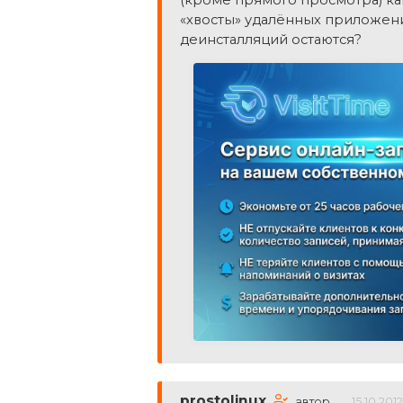
«хвосты» удалённых приложени
деинсталляций остаются?
prostolinux
автор
15.10.2012