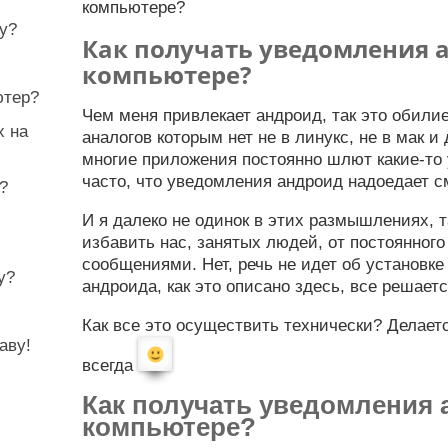
компьютере?
у?
Как получать уведомления 
компьютере?
ютер?
Чем меня привлекает андроид, так это обили
x на
аналогов которым нет не в линукс, не в мак и
многие приложения постоянно шлют какие-то 
часто, что уведомления андроид надоедает с
?
И я далеко не одинок в этих размышлениях, т
избавить нас, занятых людей, от постоянног
сообщениями. Нет, речь не идет об установк
у?
андроида, как это описано здесь, все решаетс
Как все это осуществить технически? Делаетс
аву!
всегда
Как получать уведомления 
компьютере?