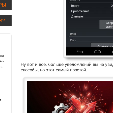
РЫ
И?
ила
ный
Ну вот и все, больше уведомлений вы не уви
в.
способы, но этот самый простой.
м