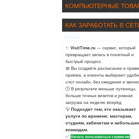
КОМПЬЮТЕРНЫЕ ТОВА
КАК ЗАРАБОТАТЬ В СЕТ
Реклама
✨
VisitTime.ru
— сервис, который
превращает запись в понятный и
быстрый процесс.
📅 Вы создаёте расписание и прав
приёма, а клиенты выбирают удоб
слот онлайн, без ожидания и звонко
🕒 В результате меньше путаницы,
больше точных визитов и ровная
загрузка на неделю вперёд.
💡
Подходит тем, кто оказывает
услуги по времени: мастерам,
студиям, кабинетам и небольши
командам.
✅
Начать пользоваться сервисом