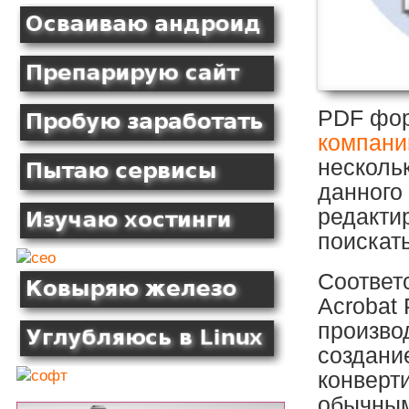
PDF фор
компани
несколь
данного
редакти
поискать
Соответ
Acrobat 
производ
создание
конверт
обычным