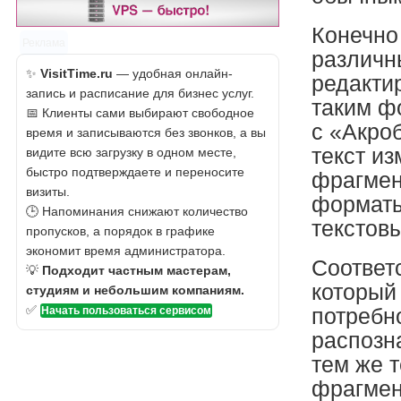
Конечно
Реклама
различн
✨
VisitTime.ru
— удобная онлайн-
редакти
запись и расписание для бизнес услуг.
таким ф
📅 Клиенты сами выбирают свободное
с «Акроб
время и записываются без звонков, а вы
текст из
видите всю загрузку в одном месте,
быстро подтверждаете и переносите
фрагмен
визиты.
форматы
🕒 Напоминания снижают количество
текстов
пропусков, а порядок в графике
экономит время администратора.
Соответс
💡
Подходит частным мастерам,
который
студиям и небольшим компаниям.
✅
Начать пользоваться сервисом
потребн
распозна
тем же 
фрагмен