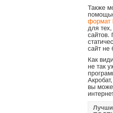
Также м
помощью
формат 
для тех
сайтов. 
статичес
сайт не 
Как вид
не так 
програм
Акробат,
вы може
интернет
Лучши