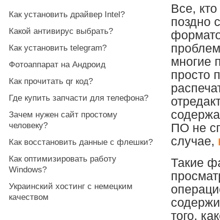
Все, кт
Как установить драйвер Intel?
поздно 
Какой антивирус выбрать?
формато
проблем
Как установить telegram?
многие 
Фотоаппарат на Андроид
просто 
Как прочитать qr код?
распечат
Где купить запчасти для телефона?
отредакт
содержа
Зачем нужен сайт простому
человеку?
ПО не сп
случае,
Как восстановить данные с флешки?
Как оптимизировать работу
Такие ф
Windows?
просмат
Украинский хостинг с немецким
операци
качеством
содержи
того, ка