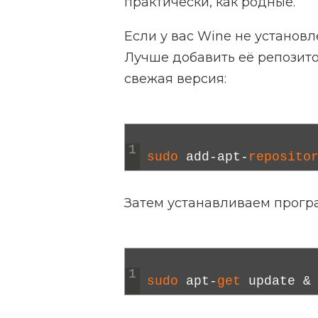
практически, как родные.
Если у вас Wine не установл
Лучше добавить её репозито
свежая версия:
1
sudo 
add
-
apt
-
reposito
Затем устанавливаем прогр
1
sudo 
apt
-
get 
update
&