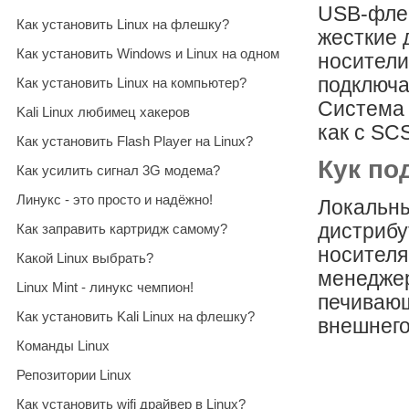
USB-фле
Как установить Linux на флешку?
жесткие 
Как установить Windows и Linux на одном
носители
подключа
Как установить Linux на компьютер?
Система 
Kali Linux любимец хакеров
как с SCS
Как установить Flash Player на Linux?
Кук по
Как усилить сигнал 3G модема?
Линукс - это просто и надёжно!
Локальны
дистрибу
Как заправить картридж самому?
носителя
Какой Linux выбрать?
менеджер
Linux Mint - линукс чемпион!
печивающ
Как установить Kali Linux на флешку?
внешнего
Команды Linux
Репозитории Linux
Как установить wifi драйвер в Linux?