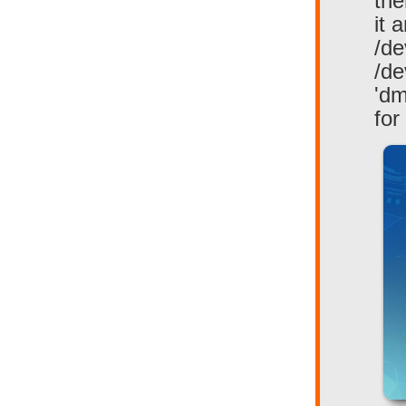
the
it 
/de
/de
'dm
for