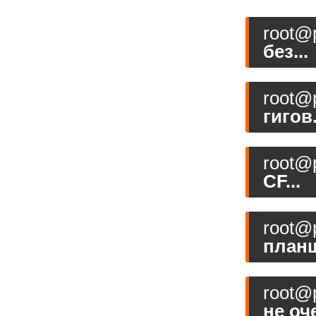
root@p
без...
root@p
гигов.
root@p
CF...
root@p
планш
root@p
не оче