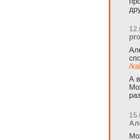
пр
др
12.
pro
Але
сп
/ka
А 
Мо
ра
15.
Ал
Мо