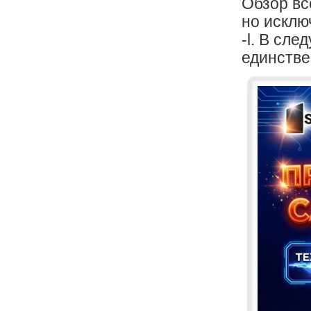
Обзор вс
но исклю
-l. В сл
единстве