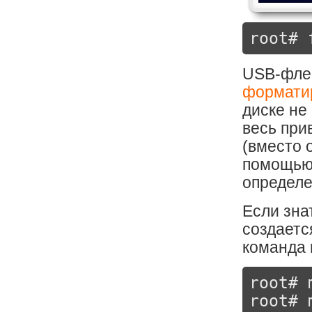
root# 
USB-флеш
форматир
диске не
весь при
(вместо 
помощью 
определе
Если зна
создаетс
команда 
root# 
root# 