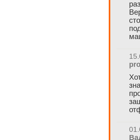
ра
Ве
ст
по
ма
15.
pro
Хо
зн
пр
за
от
01.
Ва