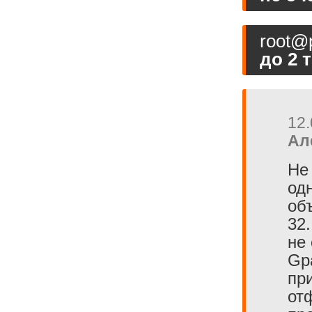
root@p
до 2 т
12.
Ал
Не
од
об
32
не
Gp
пр
от