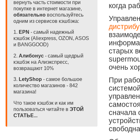
вернуть часть стоимости при
когда ра
покупке в интернет магазине,
обязательно
воспользуйтесь
Управлен
одним из сервисов кэшбэка:
дистрибу
1.
EPN
- самый надежный
взаимоде
кэшбэк (Aliexpress, OZON, ASOS
информац
и BANGGOOD)
старых в
2.
Алибонус
- самый щедрый
supermou
кэшбэк на Алиэкспресс,
очень хо
возвращают 10%
При рабо
3.
LetyShop
- самое большое
количество магазинов - 842
системой
магазина!
управлен
Что такое кэшбэк и как им
самостоя
пользоваться читайте в
ЭТОЙ
сначала 
СТАТЬЕ...
устройств
свободна