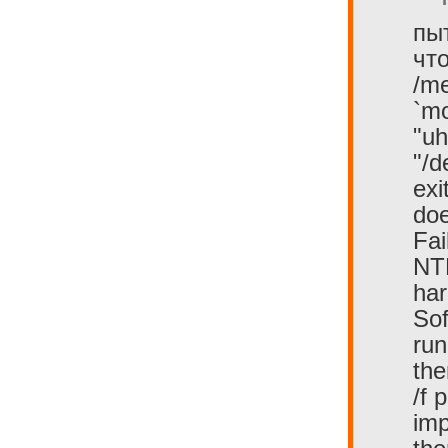
пы
что
/m
`mo
"u
"/d
exi
doe
Fai
NTF
har
Sof
run
the
/f 
imp