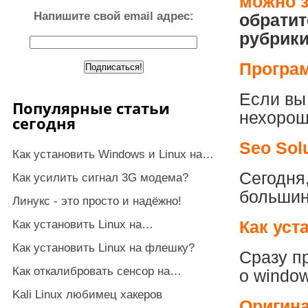
можно з
Напишите свой email адрес:
обратит
рубрики
Програ
Если вы
Популярные статьи
нехорош
сегодня
Seo Sol
Как установить Windows и Linux на…
Сегодня,
Как усилить сигнал 3G модема?
большин
Линукс - это просто и надёжно!
Как установить Linux на…
Как уст
Как установить Linux на флешку?
Сразу п
Как откалибровать сенсор на…
о window
Kali Linux любимец хакеров
Оригина