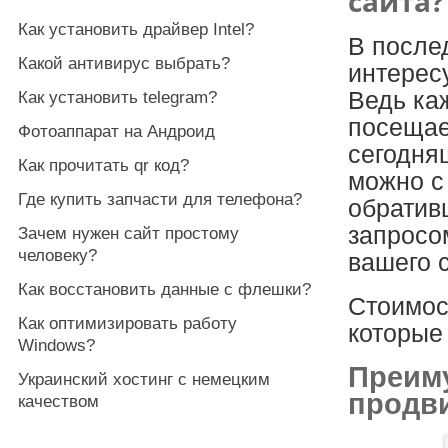
сайта?
Как установить драйвер Intel?
В после
Какой антивирус выбрать?
интересу
Ведь ка
Как установить telegram?
посещае
Фотоаппарат на Андроид
сегодня
Как прочитать qr код?
можно с
Где купить запчасти для телефона?
обратив
запросо
Зачем нужен сайт простому
человеку?
вашего 
Как восстановить данные с флешки?
Стоимост
Как оптимизировать работу
которые 
Windows?
Преиму
Украинский хостинг с немецким
продв
качеством