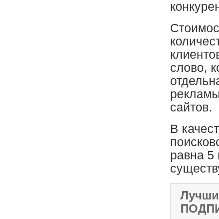
конкуре
Стоимос
количес
клиенто
слово, к
отдельн
рекламы
сайтов.
В качес
поисков
равна 5
существу
Лучши
ПОДП