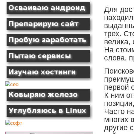
Для дос
находил
выданны
трех. С
велика, 
На стои
слова, 
Поисков
преимущ
первой с
К ним о
позиции
Часто на
многих 
другие 