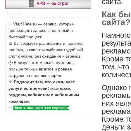
сайта.
Как бы
Реклама
сайта?
✨
VisitTime.ru
— сервис, который
превращает запись в понятный и
Намного
быстрый процесс.
результа
📅 Вы создаёте расписание и правила
рекламой
приёма, а клиенты выбирают удобный
слот онлайн, без ожидания и звонков.
Кроме т
🕒 В результате меньше путаницы,
том, чт
больше точных визитов и ровная
количес
загрузка на неделю вперёд.
💡
Подходит тем, кто оказывает
Однако 
услуги по времени: мастерам,
рекламы
студиям, кабинетам и небольшим
командам.
них явля
✅
Начать пользоваться сервисом
реклама 
Кроме т
деньги з