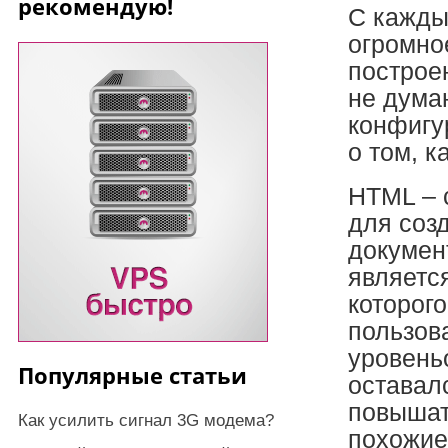
рекомендую!
С кажды
огромно
построе
не думаю
конфигу
о том, к
HTML – 
для соз
докумен
являетс
которог
пользов
уровень
Популярные статьи
оставалс
повышат
Как усилить сигнал 3G модема?
похожие