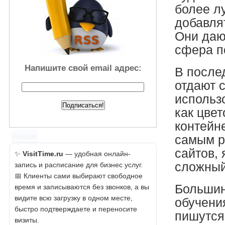
более л
добавлят
Они даю
сфера п
Напишите свой email адрес:
В после
отдают 
использ
как цвет
контейн
самым р
Реклама
сайтов, 
✨
VisitTime.ru
— удобная онлайн-
сложный
запись и расписание для бизнес услуг.
📅 Клиенты сами выбирают свободное
Большин
время и записываются без звонков, а вы
видите всю загрузку в одном месте,
обучени
быстро подтверждаете и переносите
пишутся
визиты.