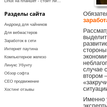
Linux на планшет - стоит ли…
Разделы сайта
Обязате
заработ
Андроид для чайников
Рассмат
Для вебмастеров
выделит
Заработок в сети
развити
Интернет паутина
стороны
экономи
Компьютерное железо
неблаго
Линукс Убунту
случае 
Обзор софта
втором 
СЕО продвижение
«закруч
ситуации
Хостинг отзывы
Именно 
эксперт