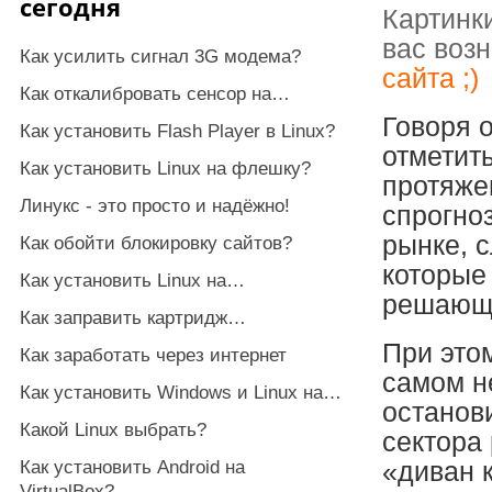
сегодня
Картинк
вас возн
Как усилить сигнал 3G модема?
сайта ;)
Как откалибровать сенсор на…
Говоря 
Как установить Flash Player в Linux?
отметит
Как установить Linux на флешку?
протяже
Линукс - это просто и надёжно!
спрогно
рынке, 
Как обойти блокировку сайтов?
которые
Как установить Linux на…
решающе
Как заправить картридж…
При этом
Как заработать через интернет
самом н
Как установить Windows и Linux на…
останов
Какой Linux выбрать?
сектора 
Как установить Android на
«диван к
VirtualBox?