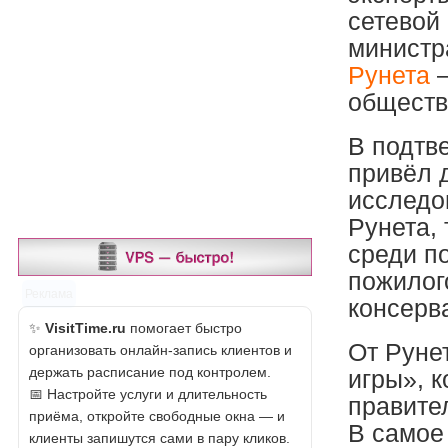
сетевой
министр
Рунета
—
обществ
В подтв
привёл 
исследо
Рунета,
среди п
пожилог
Реклама
консерв
✨
VisitTime.ru
помогает быстро
От Руне
организовать онлайн-запись клиентов и
держать расписание под контролем.
игры», к
📅 Настройте услуги и длительность
правител
приёма, откройте свободные окна — и
В самое
клиенты запишутся сами в пару кликов.