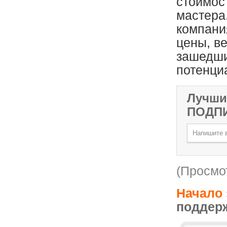
стоимос
мастера
компани
цены, ве
зашедши
потенци
Лучши
ПОДП
(Просмот
Начало
поддерж