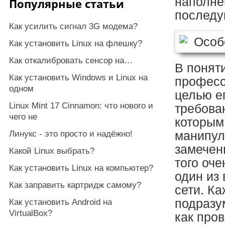
наполне
Популярные статьи
последу
Как усилить сигнал 3G модема?
Как установить Linux на флешку?
Как откалибровать сенсор на…
В понят
Как установить Windows и Linux на
професс
одном
целью е
Linux Mint 17 Cinnamon: что нового и
требова
чего не
которым
Линукс - это просто и надёжно!
манипул
замечен
Какой Linux выбрать?
того оче
Как установить Linux на компьютер?
один из
Как заправить картридж самому?
сети. К
подразу
Как установить Android на
VirtualBox?
как про