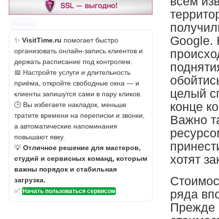
всем из
террито
Реклама
получил
Google. 
✨
VisitTime.ru
помогает быстро
организовать онлайн-запись клиентов и
происхо
держать расписание под контролем.
подняти
📅 Настройте услуги и длительность
обойтис
приёма, откройте свободные окна — и
целый сп
клиенты запишутся сами в пару кликов.
конце ко
🕒 Вы избегаете накладок, меньше
тратите времени на переписки и звонки,
Важно т
а автоматические напоминания
ресурсо
повышают явку.
принест
💡
Отличное решение для мастеров,
хотят за
студий и сервисных команд, которым
важны порядок и стабильная
Стоимос
загрузка.
✅
ряда вп
Начать пользоваться сервисом
Прежде в