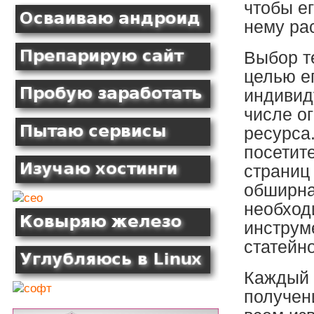
чтобы е
нему ра
Выбор т
целью е
индивид
числе о
ресурса
посетит
страниц
обширна
необход
инструм
статейн
Каждый 
получен