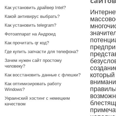
сайто
Как установить драйвер Intel?
Интерне
Какой антивирус выбрать?
массово
многочи
Как установить telegram?
значите
Фотоаппарат на Андроид
потенци
Как прочитать qr код?
предпри
Где купить запчасти для телефона?
представ
безуслов
Зачем нужен сайт простому
человеку?
создание
который
Как восстановить данные с флешки?
внимани
Как оптимизировать работу
правиль
Windows?
возможн
Украинский хостинг с немецким
блестящ
качеством
примеча