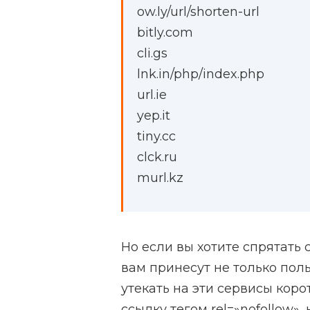
ow.ly/url/shorten-url
bitly.com
cli.gs
lnk.in/php/index.php
url.ie
yep.it
tiny.cc
clck.ru
murl.kz
Но если вы хотите спрятать 
вам принесут не только польз
утекать на эти сервисы кор
ссылку тегом rel=»nofollow»,