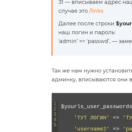
31 — вписываем адрес наш
случае это
/links
Далее после строки
$your
наш логин и пароль:
‘admin’ => ‘passwd’, — за
Так же нам нужно установить
админку, вписываются они в 
1
$
yourls_user_password
2
3
'ТУТ ЛОГИН'
=
>
'Т
4
5
'username2'
=
>
'p