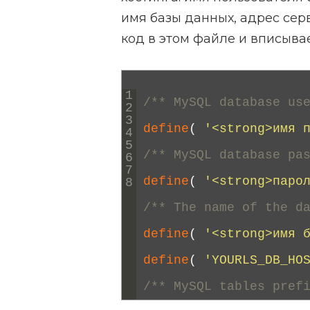
имя базы данных, адрес сер
код в этом файле и вписыв
1
/** MySQL database us
2
3
define
(
'<strong>имя 
4
5
/** MySQL database pa
6
7
define
(
'<strong>паро
8
/** The name of the d
define
(
'<strong>имя 
define
(
'YOURLS_DB_HO
/** MySQL tables pref