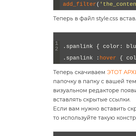
add_filter
(
'the_conte
Теперь в файл style.css вста
1
.
spanlink
{
color
:
bl
2
.
spanlink
:
hover
{
co
Теперь скачиваем
ЭТОТ АРХ
папочку в папку с вашей тем
визуальном редакторе появи
вставлять скрытые ссылки.
Если вам нужно вставить ск
то используйте такую конст