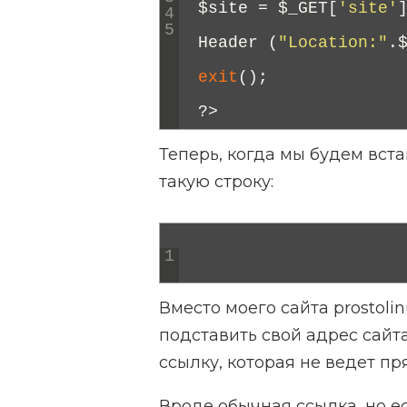
$
site
=
$
_GET
[
'site'
4
5
Header
(
"Location:"
.
exit
(
)
;
?
>
Теперь, когда мы будем вст
такую строку:
1
Вместо моего сайта prostolin
подставить свой адрес сайта
ссылку, которая не ведет пр
Вроде обычная ссылка, но ес