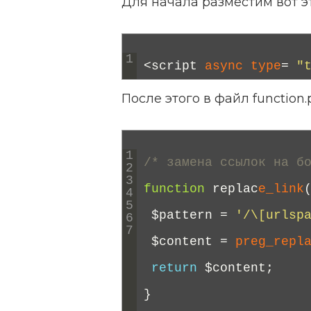
Для начала разместим вот эт
1
<script 
async 
type
=
"
После этого в файл function.
1
/* замена ссылок на б
2
3
function
repla
с
e_link
4
5
$
pattern
=
'/\[urlsp
6
7
$
content
=
preg_repl
return
$
content
;
}