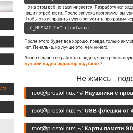
Но на этом всё не заканчивается. Разработчики вид
наши потребности. После запуска программы вы ув
Чтобы это исправить нужно запустить программу че
LC_MESSAGES=C cinelerra
После этого будет всё хорошо, правда только англи
нет. Печалька, но лучше это, чем ничего.
Лично я давно не работал с видео, чаще редактиру
лучший видео редактор под Linux
?
Не жмись - под
И?
root@prostolinux:~#
Наушники с прово
root@prostolinux:~#
USB флешки от 4 
root@prostolinux:~#
Карты памяти SD,