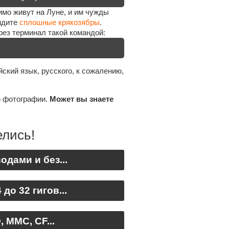
имо живут на Луне, и им чужды
идите
сплошные крякозябры
.
рез терминал такой командой:
йский язык, русского, к сожалению,
ю фотографии.
Может вы знаете
елись!
дами и без...
до 32 гигов...
 MMC, CF...