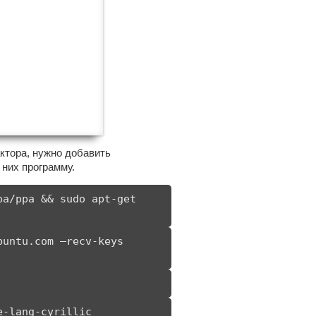
ктора, нужно добавить
 них программу.
a/ppa && sudo apt-get 
untu.com —recv-keys 
e-lang-cyrillic