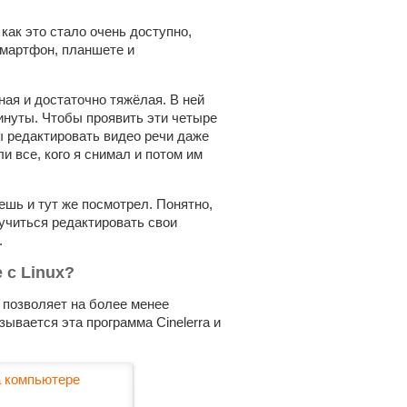
как это стало очень доступно,
смартфон, планшете и
ая и достаточно тяжёлая. В ней
уты. Чтобы проявить эти четыре
ы редактировать видео речи даже
и все, кого я снимал и потом им
ешь и тут же посмотрел. Понятно,
аучиться редактировать свои
.
е
с Linux?
я позволяет на более менее
азывается эта программа
Сinelerra
и