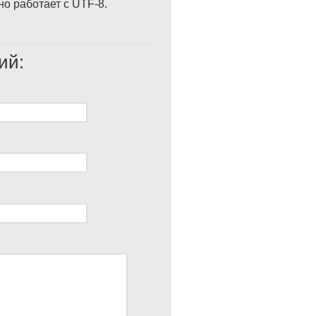
о работает с UTF-8.
ий: