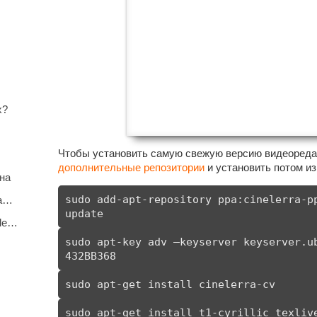
x?
Чтобы установить самую свежую версию видеореда
дополнительные репозитории
и установить потом из
на
sudo add-apt-repository ppa:cinelerra-pp
на…
update
ile…
sudo apt-key adv —keyserver keyserver.ub
432BB368
sudo apt-get install cinelerra-cv
sudo apt-get install t1-cyrillic texliv