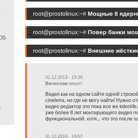
root@prostolinux:~#
Мощные 8 ядерны
ь
root@prostolinux:~#
Повер банки мощ
SOS
root@prostolinux:~#
Внешние жёсткие 
й
31.12.2013 - 19:35
Вячеслав
пишет:
Видел как на одном сайте одной строк
cinelerra, но где не могу найти! Нужно 
видео редактор это пока все же kdenlife.
Й
уже более 8 лет монтирующего видео п
функциональной, хотя... что это после s
31.12.2013 - 19:57