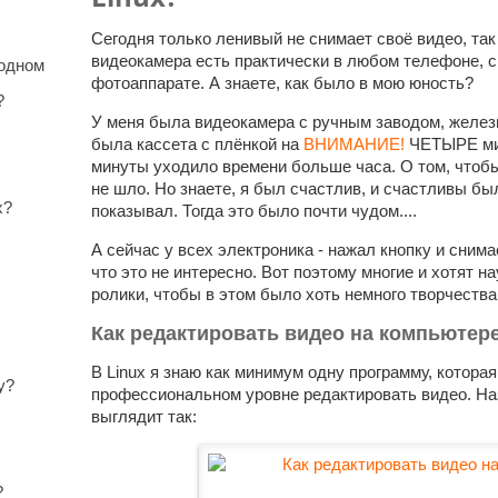
Сегодня только ленивый не снимает своё видео, так 
видеокамера есть практически в любом телефоне, 
 одном
фотоаппарате. А знаете, как было в мою юность?
?
У меня была видеокамера с ручным заводом, железн
была кассета с плёнкой на
ВНИМАНИЕ!
ЧЕТЫРЕ мин
минуты уходило времени больше часа. О том, чтоб
не шло. Но знаете, я был счастлив, и счастливы был
x?
показывал. Тогда это было почти чудом....
А сейчас у всех электроника - нажал кнопку и снима
что это не интересно. Вот поэтому многие и хотят н
ролики, чтобы в этом было хоть немного творчества
Как редактировать видео на компьютер
В Linux я знаю как минимум одну программу, котора
у?
профессиональном уровне редактировать видео. Н
выглядит так:
?