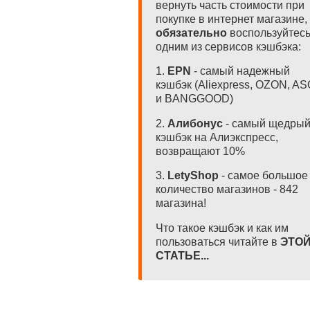
вернуть часть стоимости при
покупке в интернет магазине,
обязательно
воспользуйтес
одним из сервисов кэшбэка:
1.
EPN
- самый надежный
кэшбэк (Aliexpress, OZON, A
и BANGGOOD)
2.
Алибонус
- самый щедры
кэшбэк на Алиэкспресс,
возвращают 10%
3.
LetyShop
- самое большое
количество магазинов - 842
магазина!
Что такое кэшбэк и как им
пользоваться читайте в
ЭТО
СТАТЬЕ...