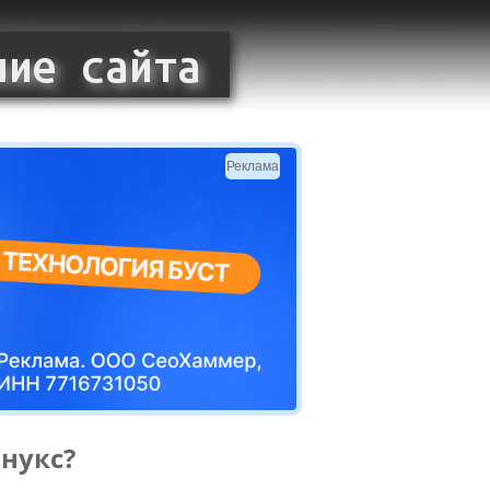
Реклама
инукс?