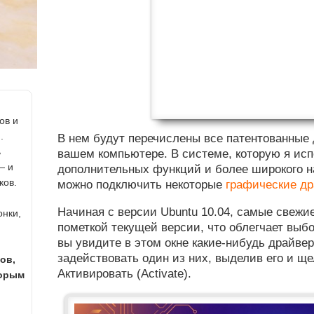
ов и
.
В нем будут перечислены все патентованные
ь
вашем компьютере. В системе, которую я ис
— и
дополнительных функций и более широкого н
ков.
можно подключить некоторые
графические д
Начиная с версии Ubuntu 10.04, самые свежи
онки,
пометкой текущей версии, что облегчает выб
вы увидите в этом окне какие-нибудь драйве
задействовать один из них, выделив его и щ
ов,
Активировать (Activate).
торым