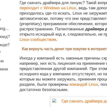
Где скачать драйвера для линукс? Такой вопро
переходит с Windows на Linux
, ведь там допо
приходилось где-то искать. Linux не загружа
автоматически, потому что они представляют
?
(proprietary) программное обеспечение, кото
ng...
распространению. Патентованные
драйвера 
открыто исходный код и, следовательно, не п
роид?
Linux-сообществом
.
оиде?
Как вернуть часть денег при покупке в интерне
7
Иногда у компаний есть законные причины с
ни
например, них есть лицензия на применение 
предоставленная другой компанией. При этом
мени
исходного кода у компании отсутствуют, но 
которые вы можете загружать, применяя проц
разделе, были проверены
командой Linux
, по
достаточно безопасными.