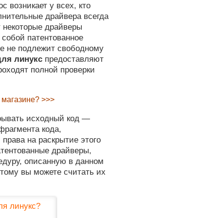
с возникает у всех, кто
лнительные драйвера всегда
ет некоторые драйверы
 собой патентованное
рое не подлежит свободному
для линукс
предоставляют
роходят полной проверки
т магазине? >>>
крывать исходный код —
фрагмента кода,
 права на раскрытие этого
патентованные драйверы,
едуру, описанную в данном
этому вы можете считать их