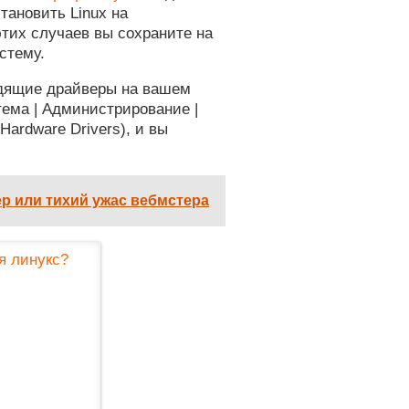
тановить Linux на
этих случаев вы сохраните на
стему.
одящие драйверы на вашем
ема | Администрирование |
 Hardware Drivers), и вы
ер или тихий ужас вебмстера