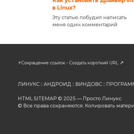
Как установить драйвер Int
в Linux?
Эту статью побудил написать
меня один комментарий
⚡
↗
Сокращение ссылок - Создать короткий URL
ЛИНУКС
::
АНДРОИД
::
ВИНДОВС
::
ПРОГРАМ
HTML SITEMAP
© 2025 — Просто Линукс
© Все права сохраняются. Копировать матер