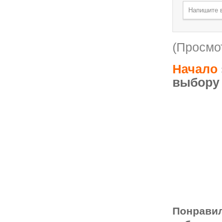
(Просмот
Начало
выбору
Понрави