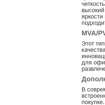
четкост
высокий
яркости
подходи
MVA/P
Этот ти
качеств
инновац
для офи
развлеч
Допол
В совре
встроен
покупке