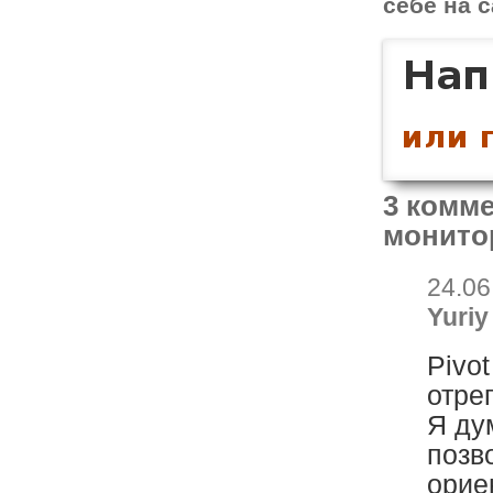
себе на с
3 комме
монито
24.06
Yuriy
Pivo
отре
Я ду
позв
орие