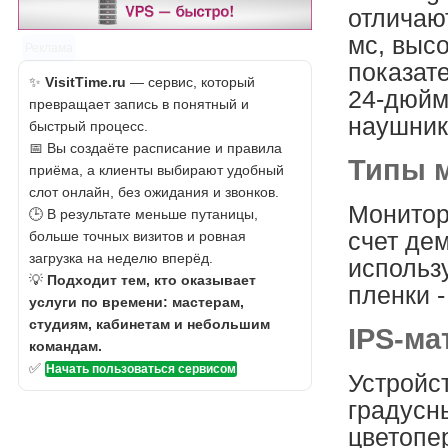
отличаю
мс, выс
Реклама
показат
✨
VisitTime.ru
— сервис, который
24-дюйм
превращает запись в понятный и
наушник
быстрый процесс.
📅 Вы создаёте расписание и правила
Типы 
приёма, а клиенты выбирают удобный
слот онлайн, без ожидания и звонков.
Монитор
🕒 В результате меньше путаницы,
счет де
больше точных визитов и ровная
загрузка на неделю вперёд.
использ
💡
Подходит тем, кто оказывает
пленки 
услуги по времени: мастерам,
студиям, кабинетам и небольшим
IPS-ма
командам.
✅
Начать пользоваться сервисом
Устройс
градусн
цветопе