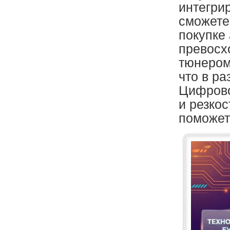
интегрир
сможете
покупке 
превосх
тюнером
что в р
Цифрово
и резко
поможет