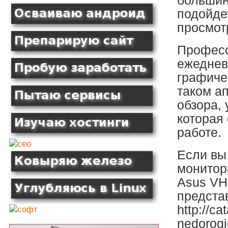
большин
подойде
просмот
Професс
ежеднев
графиче
таком ап
обзора,
которая
работе.
Если вы
монитор
Asus VH
предста
http://ca
nedorogi