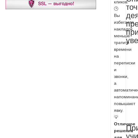
кликов.
то
🕒
дея
Вы
избегаете
пре
накладок,
при
меньше
ув
тратите
времени
на
переписки
и
звонки,
а
автоматиче
напоминан
повышают
явку.
💡
Отличное
Пр
решение
учи
для