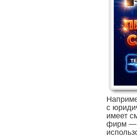
Наприме
с юриди
имеет с
фирм — 
использ