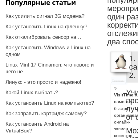
популяр
Популярные статьи
меропри
один ра
Как усилить сигнал 3G модема?
корректи
Как установить Linux на флешку?
отслежи
Как откалибровать сенсор на…
два спо
Как установить Windows и Linux на
одном
1.
Linux Mint 17 Cinnamon: что нового и
са
чего не
2.
Реклама
Линукс - это просто и надёжно!
✨
Учи
Какой Linux выбрать?
VisitTime.r
про
помогает
Как установить Linux на компьютер?
луч
быстро
Как заправить картридж самому?
организова
от 
онлайн-
Как установить Android на
запись
Мо
VirtualBox?
клиентов