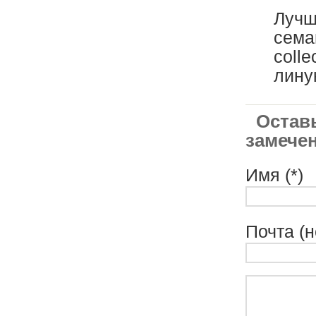
Лучш
сема
coll
лину
Оставь
замечен
Имя (*)
Почта (н