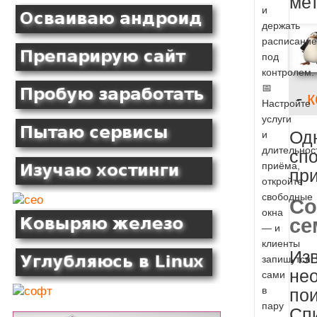
ме
и
держать
расписание
под
контролем.
📅
-
к
Настройте
услуги
Од
и
длительнос
сп
приёма,
пр
откройте
свободные
Со
окна
се
— и
клиенты
Изв
запишутся
не
сами
в
по
пару
Спи