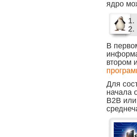
ядро мо
1.
2.
В перво
информа
втором 
программ
Для сос
начала 
B2B или
среднеч