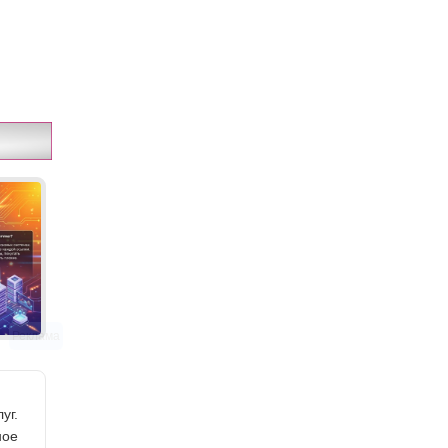
Реклама
уг.
ное