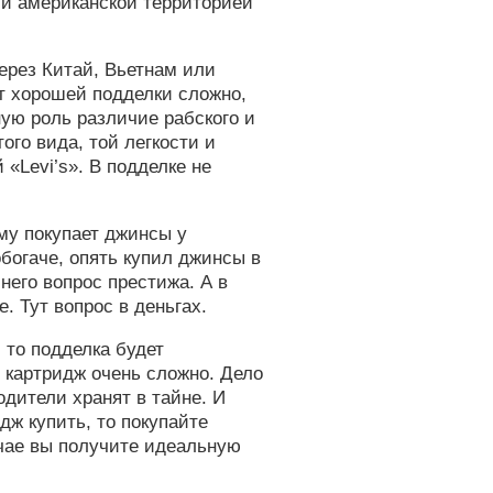
ли американской территорией
ерез Китай, Вьетнам или
т хорошей подделки сложно,
ную роль различие рабского и
ого вида, той легкости и
 «Levi’s». В подделке не
ему покупает джинсы у
обогаче, опять купил джинсы в
его вопрос престижа. А в
е. Тут вопрос в деньгах.
 то подделка будет
о картридж очень сложно. Дело
одители хранят в тайне. И
дж купить, то покупайте
учае вы получите идеальную