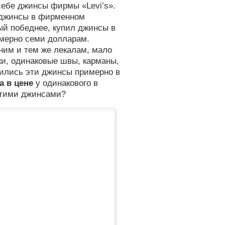
 себе джинсы фирмы «Levi’s».
е джинсы в фирменном
рый победнее, купил джинсы в
имерно семи долларам.
дним и тем же лекалам, мало
ки, одинаковые швы, карманы,
сились эти джинсы примерно в
а в цене
у одинакового в
этими джинсами?