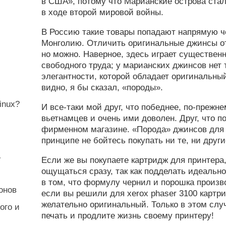
в США», потому что Марианские острова ста
в ходе второй мировой войны.
В Россию такие товары попадают напрямую ч
Монголию. Отличить оригинальные джинсы о
но можно. Наверное, здесь играет существен
свободного труда; у марианских джинсов нет т
элегантности, которой обладает оригинальный
видно, я бы сказал, «породы».
inux?
И все-таки мой друг, что победнее, по-прежн
вьетнамцев и очень ими доволен. Друг, что п
фирменном магазине. «Порода» джинсов для н
принципе не бойтесь покупать ни те, ни други
…
Если же вы покупаете картридж для принтера,
ощущаться сразу, так как подделать идеальн
в том, что формулу чернил и порошка произв
онов
если вы решили для xerox phaser 3100 картри
желательно оригинальный. Только в этом сл
ого и
печать и продлите жизнь своему принтеру!