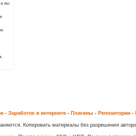
 а вы
е
во
.
ре
-
Заработок в интернете
-
Плагины
-
Репозитории
-
раняются. Копировать материалы без разрешения автор