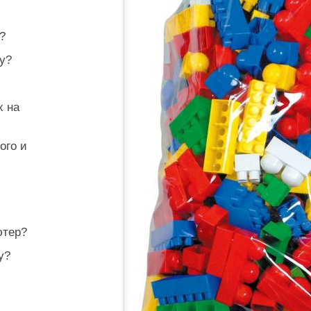
?
у?
x на
ого и
ютер?
у?