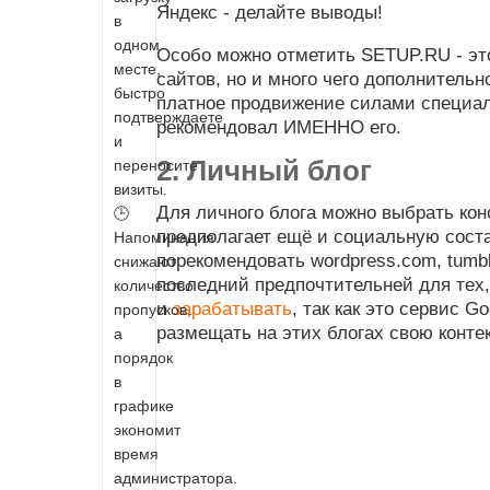
Яндекс - делайте выводы!
в
одном
Особо можно отметить SETUP.RU - это
месте,
сайтов, но и много чего дополнительн
быстро
платное продвижение силами специал
подтверждаете
рекомендовал ИМЕННО его.
и
2. Личный блог
переносите
визиты.
Для личного блога можно выбрать кон
🕒
предполагает ещё и социальную сос
Напоминания
порекомендовать wordpress.com, tumbl
снижают
последний предпочтительней для тех,
количество
и
зарабатывать
, так как это сервис G
пропусков,
размещать на этих блогах свою конте
а
порядок
в
графике
экономит
время
администратора.