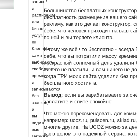
запись
и
Большинство бесплатных конструктор
расписание
бесплатность размещения вашего сай
для
рекламу, как это делает конструктор,
бизнес
себе, что человек приходит на ваш са
услуг.
по ней и вы теряете клиента.
📅
Клиенты
К тому же всё что бесплатно - всегд
сами
себе, что вы потратили массу времени 
выбирают
прекрасный солнечный день удалили 
свободное
ничего не платили, и вам ничего не д
время
когда ТРИ моих сайта удалили без пр
и
бесплатного хостинга.
записываются
Вывод
: если вы зарабатываете за с
без
заплатите и спите спокойно!
звонков,
а
Что можно порекомендовать для комме
вы
например: ucoz.ru, pulscen.ru, sklad.ru
видите
многие другие. На UCOZ можно за ден
всю
как в целом это надёжный сервис, ко
загрузку