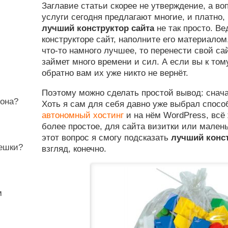
Заглавие статьи скорее не утверждение, а воп
услуги сегодня предлагают многие, и платно,
лучший конструктор сайта
не так просто. Ве
конструкторе сайт, наполните его материалом,
что-то намного лучшее, то перенести свой са
займет много времени и сил. А если вы к том
обратно вам их уже никто не вернёт.
Поэтому можно сделать простой вывод: снача
фона?
Хоть я сам для себя давно уже выбрал способ
автономный хостинг
и на нём WordPress, всё 
более простое, для сайта визитки или малень
этот вопрос я смогу подсказать
лучший конст
лешки?
взгляд, конечно.
м