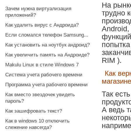
На рынк
Зачем нужна виртуализация
трудно к
приложений?
произво
Как удалить вирус с Андроида?
Android,
Если сломался телефон Samsung...
функций
попытка
Как установить на ноутбук андроид?
заканчи
Как увеличить память на Андроиде?
RIM ).
Makulu Linux в стиле Windows 7
Как вер
Система учета рабочего времени
магазин
Программа учета рабочего времени
Так ест
Как вместо звездочек увидеть
продукт
пароль?
А ведь 
Как зашифровать текст?
некотор
Как в windows 10 отключить
наприм
слежение навсегда?