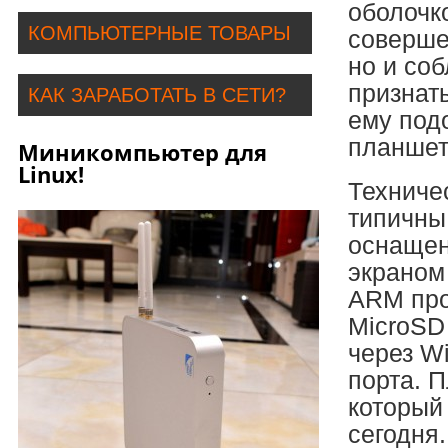
оболочк
КОМПЬЮТЕРНЫЕ ТОВАРЫ
соверше
но и соб
признать
КАК ЗАРАБОТАТЬ В СЕТИ?
ему под
планшет 
Миникомпьютер для
Linux!
Техниче
типичны
оснащен
экраном
ARM про
MicroSD 
через Wi
порта. 
который
сегодня.