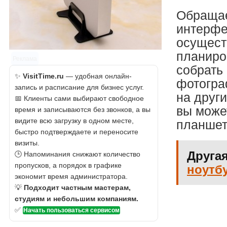
Обращае
интерфе
осущест
планиро
Реклама
собрать
✨
VisitTime.ru
— удобная онлайн-
фотогра
запись и расписание для бизнес услуг.
на други
📅 Клиенты сами выбирают свободное
вы може
время и записываются без звонков, а вы
видите всю загрузку в одном месте,
планшета
быстро подтверждаете и переносите
визиты.
Другая
🕒 Напоминания снижают количество
пропусков, а порядок в графике
ноутб
экономит время администратора.
💡
Подходит частным мастерам,
студиям и небольшим компаниям.
✅
Начать пользоваться сервисом