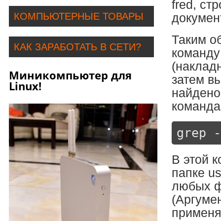
fred, ст
КОМПЬЮТЕРНЫЕ ТОВАРЫ
докумен
Таким о
КАК ЗАРАБОТАТЬ В СЕТИ?
команду 
(наклад
Миникомпьютер для
затем в
Linux!
найдено
команда
grep -
В этой к
папке us
любых ф
(Аргумен
применя