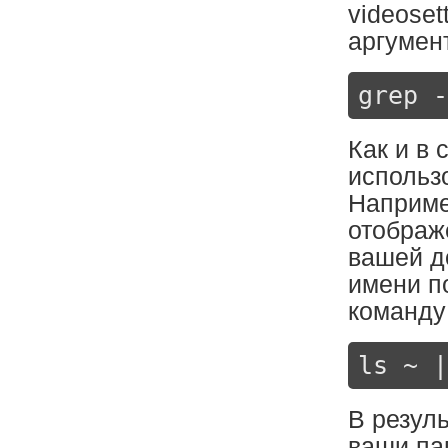
videose
аргумен
grep -
Как и в
использо
Наприме
отображ
вашей д
имени п
команду
ls ~ |
В резуль
ваши па