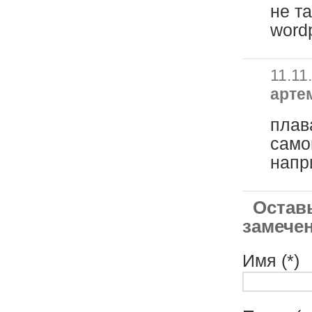
не та
word
11.11
арте
плав
само
напр
Оставь
замечен
Имя (*)