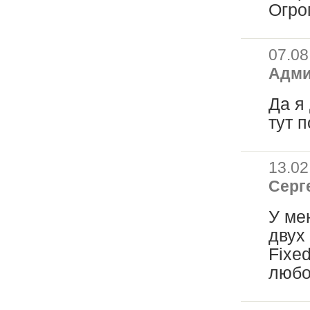
Огро
07.08
Адм
Да я
тут п
13.02
Серг
У ме
двух
Fixe
любо