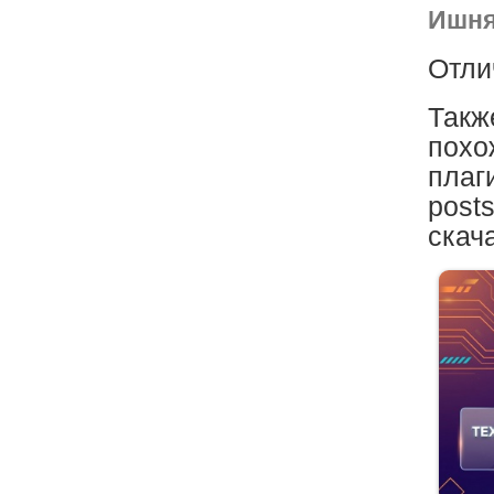
Ишня
Отли
Такж
похо
плаг
post
скача