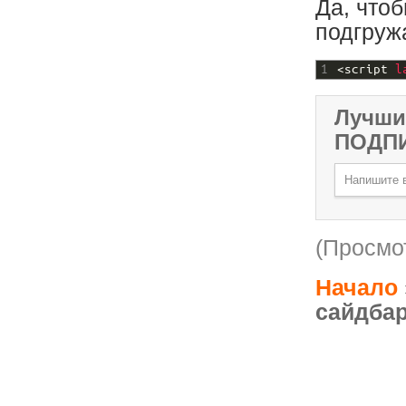
Да, чтоб
подгруж
1
<script 
l
Лучши
ПОДП
(Просмот
Начало
сайдба