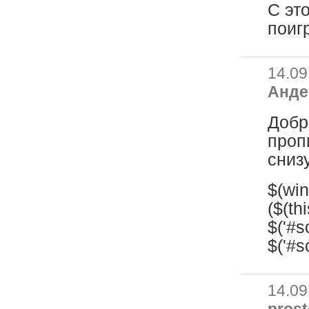
С эт
поиг
14.09
Анде
Добр
пропи
сниз
$(win
($(th
$('#sc
$('#sc
14.09
prost