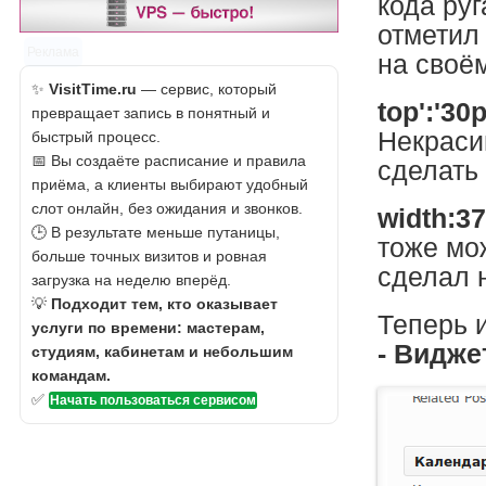
кода ру
отметил
Реклама
на своём
✨
VisitTime.ru
— сервис, который
top':'30
превращает запись в понятный и
Некрасив
быстрый процесс.
📅 Вы создаёте расписание и правила
сделать
приёма, а клиенты выбирают удобный
слот онлайн, без ожидания и звонков.
width:3
🕒 В результате меньше путаницы,
тоже мо
больше точных визитов и ровная
сделал 
загрузка на неделю вперёд.
💡
Подходит тем, кто оказывает
Теперь 
услуги по времени: мастерам,
- Видж
студиям, кабинетам и небольшим
командам.
✅
Начать пользоваться сервисом