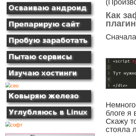
(Произв
Как за
плаги
Сначала
1
<script 
t
2
3
Тут
нужн
4
5
<
/
div
>
Немного
блоге я 
Скажу то
стояла 