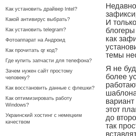
Недавно
Как установить драйвер Intel?
зафикси
Какой антивирус выбрать?
И только
блогеры
Как установить telegram?
как заф
Фотоаппарат на Андроид
установ
Как прочитать qr код?
темы не
Где купить запчасти для телефона?
Я не буд
Зачем нужен сайт простому
более у
человеку?
работаю
Как восстановить данные с флешки?
шаблона
Как оптимизировать работу
вариант 
Windows?
этот пла
Украинский хостинг с немецким
до второ
качеством
так прос
вставлят