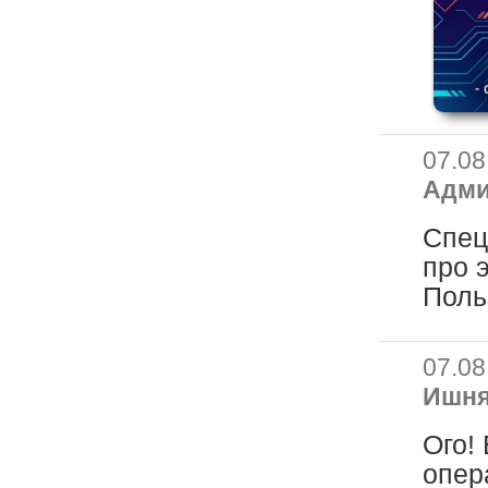
07.08
Адм
Спец
про 
Поль
07.08
Ишня
Ого!
опер