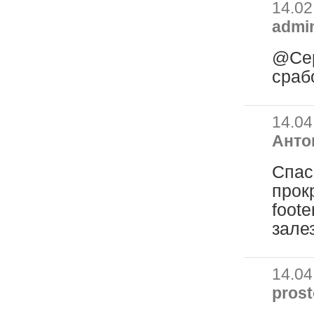
14.02
admi
@Сер
срабо
14.04
Анто
Спас
прок
foote
залез
14.04
prost