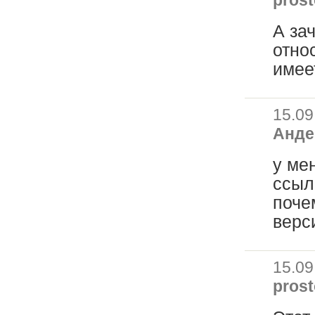
А за
отно
имее
15.09
Анде
у ме
ссыл
поче
верс
15.09
prost