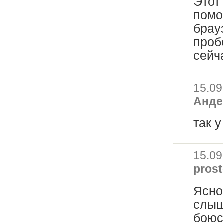
Этот
помо
брау
проб
сейч
15.09
Анде
так у
15.09
prost
Ясно
слыш
боюс