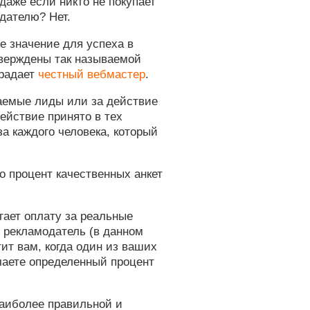
 даже если никто не покупает
дателю? Нет.
е значение для успеха в
верждены так называемой
традает
честный вебмастер
.
аемые лиды или за действие
действие принято в тех
за каждого человека, который
о процент качественных анкет
ает оплату за реальные
е рекламодатель (в данном
тит вам, когда один из ваших
учаете определенный процент
наиболее правильной и