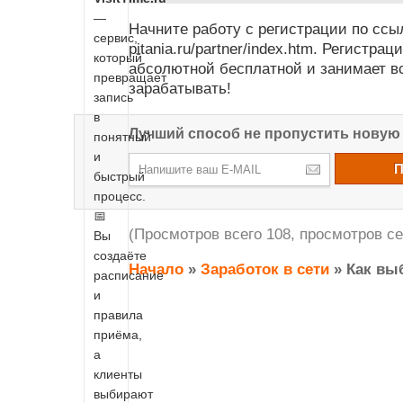
—
Начните работу с регистрации по ссылк
сервис,
pitania.ru/partner/index.htm. Регистра
который
абсолютной бесплатной и занимает вс
превращает
зарабатывать!
запись
в
Лучший способ не пропустить нову
понятный
и
быстрый
процесс.
📅
(Просмотров всего 108, просмотров се
Вы
создаёте
Начало
»
Заработок в сети
»
Как вы
расписание
и
правила
приёма,
а
клиенты
выбирают