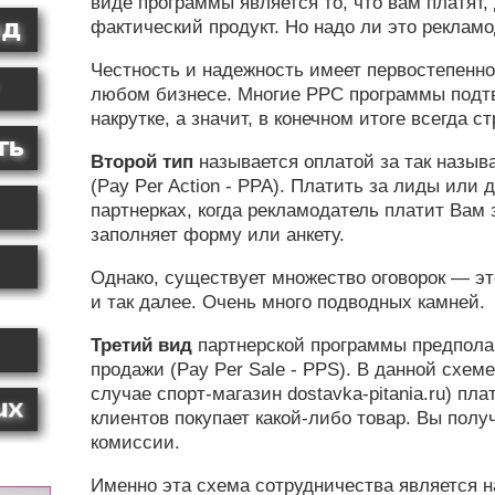
виде программы является то, что вам платят,
фактический продукт. Но надо ли это рекламо
Честность и надежность имеет первостепенно
любом бизнесе. Многие PPC программы подт
накрутке, а значит, в конечном итоге всегда с
Второй тип
называется оплатой за так назыв
(Pay Per Action - PPA). Платить за лиды или 
партнерках, когда рекламодатель платит Вам 
заполняет форму или анкету.
Однако, существует множество оговорок — эт
и так далее. Очень много подводных камней.
Третий вид
партнерской программы предполаг
продажи (Pay Per Sale - PPS). В данной схем
случае спорт-магазин dostavka-pitania.ru) пла
клиентов покупает какой-либо товар. Вы пол
комиссии.
Именно эта схема сотрудничества является 