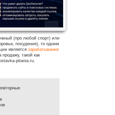
Реклама
тивный (про любой спорт) или
оровье, похудение), то одним
ации является
зарабатывание
 продажу, такой как
tavka-pitania.ru.
 повторные
е
лов