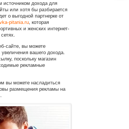
м источником дохода для
айты или хотя бы разбирается
йдет о выгодной партнерке от
vka-pitania.ru
, которая
ортивных и женских интернет-
 сетях.
еб-сайте, вы можете
 увеличения вашего дохода.
сылку, поскольку магазин
бходимые рекламные
ом вы можете насладиться
новы размещения рекламы на
.