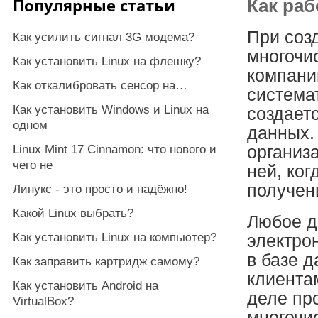
Популярные статьи
Как раб
При соз
Как усилить сигнал 3G модема?
многочи
Как установить Linux на флешку?
компании
Как откалибровать сенсор на…
система
Как установить Windows и Linux на
создает
одном
данных.
Linux Mint 17 Cinnamon: что нового и
организ
чего не
ней, ко
получен
Линукс - это просто и надёжно!
Какой Linux выбрать?
Любое д
Как установить Linux на компьютер?
электро
в базе 
Как заправить картридж самому?
клиента
Как установить Android на
деле пр
VirtualBox?
многочи