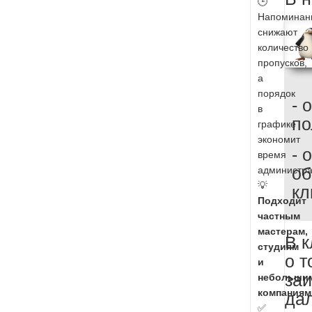
🕒
Напоминан
снижают
количество
пропусков,
а
порядок
- 
в
по
графике
экономит
- 
время
администра
об
💡
кл
Подходит
частным
мастерам,
В к
студиям
о т
и
заи
небольши
компаниям
да
✅