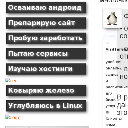
- 
- 
со
Реклама
✨
- 
VisitTime.r
от
—
удобная
- 
онлайн-
запись
но
и
расписание
для
В р
бизнес
дан
услуг.
это
📅
Клиенты
сами