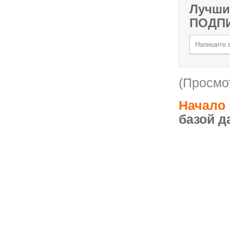
Лучши
ПОДП
(Просмот
Начало
базой д