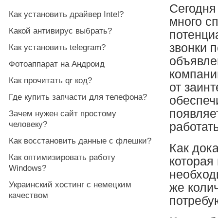
Сегодня
Как установить драйвер Intel?
много сп
Какой антивирус выбрать?
потенци
звонки 
Как установить telegram?
объявле
Фотоаппарат на Андроид
компании
Как прочитать qr код?
от заин
Где купить запчасти для телефона?
обеспеч
появляе
Зачем нужен сайт простому
человеку?
работат
Как восстановить данные с флешки?
Как док
Как оптимизировать работу
которая 
Windows?
необход
Украинский хостинг с немецким
же коли
качеством
потребу