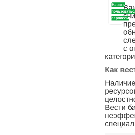
Начать
Ва
пользоватьс
счи
сервисом
пре
обн
сле
с о
категор
Как вес
Наличие
ресурсо
целостно
Вести б
неэффек
специал