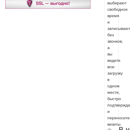
выбирают
свободное
время
и
записываю
без
звонков,
а
вы
видите
всю
загрузку
в
одном
месте,
быстро
подтвержда
и
переносите
визиты.
В 