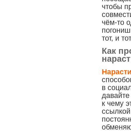
чтобы п
совмест
чём-то о
погониш
тот, и то
Как пр
нарас
Нарасти
способо
в социа
давайте
к чему 
ссылкой,
постоянн
обменяю