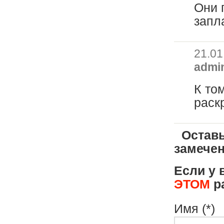
Они п
запл
21.01
admi
К то
раск
Оставь
замечен
Если у 
ЭТОМ
ра
Имя (*)