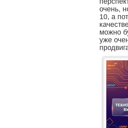
перспект
очень, 
10, а п
качеств
можно бу
уже оче
продвиг