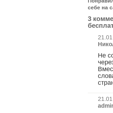
Понрави
себе на с
3 комме
беспла
21.01
Нико
Не с
чере
Вмес
слов
стра
21.01
admi