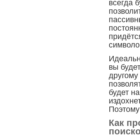
всегда 
позволи
пассивн
постоянн
придётс
символо
Идеальн
вы буде
другому
позволя
будет н
издохнет
Поэтому
Как пр
поиск