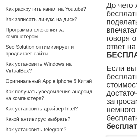
До чего
Как раскрутить канал на Youtube?
бесплатн
Как записать линукс на диск?
поделат
впечатал
Программа слежения за
компьютером
говоря 
ответ на
Seo Solution оптимизирует и
продвигает сайты
БЕСПЛА
Как установить Windows на
Если вы 
VirtualBox?
бесплат
Оригинальный Apple iphone 5 Китай
стоимос
Как получать уведомления андроид
достато
на компьютере?
запросам
немного
Как установить драйвер Intel?
бесплат
Какой антивирус выбрать?
беспла
Как установить telegram?