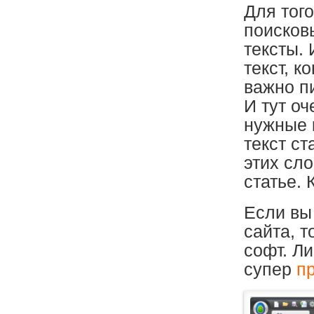
Для того
поисков
тексты.
текст, к
важно п
И тут о
нужные 
текст ст
этих сл
статье. 
Если вы
сайта, 
софт. Л
супер
п