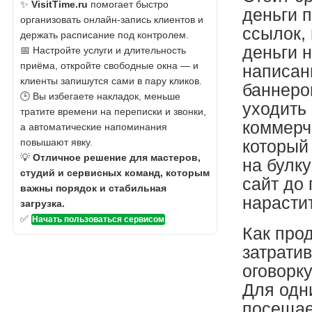
✨
VisitTime.ru
помогает быстро
деньги 
организовать онлайн-запись клиентов и
ссылок, 
держать расписание под контролем.
деньги 
📅 Настройте услуги и длительность
приёма, откройте свободные окна — и
написан
клиенты запишутся сами в пару кликов.
баннеров
🕒 Вы избегаете накладок, меньше
уходить 
тратите времени на переписки и звонки,
коммерче
а автоматические напоминания
повышают явку.
который 
💡
Отличное решение для мастеров,
на булку
студий и сервисных команд, которым
сайт до 
важны порядок и стабильная
нарасти
загрузка.
✅
Начать пользоваться сервисом
Как прод
затрати
оговорк
Для одн
посещае