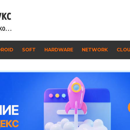
укс
ько…
DROID
SOFT
HARDWARE
NETWORK
CLO