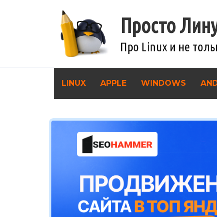
Перейти
к
Просто Лин
содержанию
Про Linux и не тол
LINUX
APPLE
WINDOWS
AN