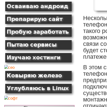
Несколь
телефон
такого 
возможн
связи с
будет с
платеже
В этом 
телефон
предпри
подключ
существе
монтажн
отличают