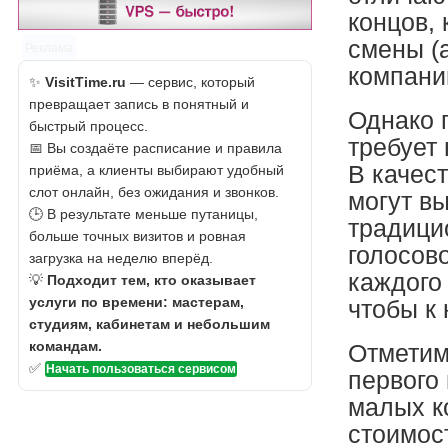
концов,
смены (
Реклама
компани
✨
VisitTime.ru
— сервис, который
превращает запись в понятный и
Однако 
быстрый процесс.
требует
📅 Вы создаёте расписание и правила
В качес
приёма, а клиенты выбирают удобный
слот онлайн, без ожидания и звонков.
могут в
🕒 В результате меньше путаницы,
традици
больше точных визитов и ровная
голосов
загрузка на неделю вперёд.
каждого 
💡
Подходит тем, кто оказывает
услуги по времени: мастерам,
чтобы к
студиям, кабинетам и небольшим
командам.
Отметим 
✅
Начать пользоваться сервисом
первого 
малых к
стоимос