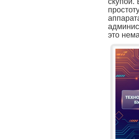
скупой.
простоту
аппарат
админис
это нем