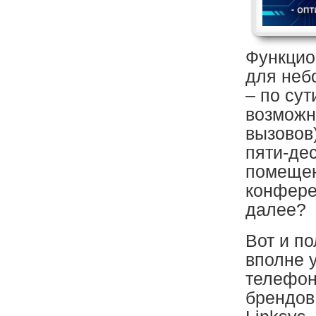
Функцио
для неб
– по сут
возможн
вызовов
пяти-де
помещен
конфере
далее?
Вот и по
вполне 
телефон
брендов,