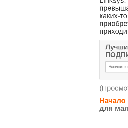
Linksys
превыша
каких-т
приобре
приходи
Лучши
ПОДП
(Просмот
Начало
для мал