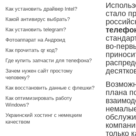
Использ
Как установить драйвер Intel?
стало п
Какой антивирус выбрать?
российс
телефон
Как установить telegram?
стандар
Фотоаппарат на Андроид
во-перв
Как прочитать qr код?
приноси
Где купить запчасти для телефона?
распред
десятко
Зачем нужен сайт простому
человеку?
Возможн
Как восстановить данные с флешки?
плана п
Как оптимизировать работу
взаимод
Windows?
немалые
Украинский хостинг с немецким
обслужи
качеством
компани
только к