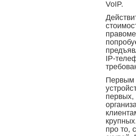
VoIP.
Действи
стоимос
правоме
попробу
предъяв
IP-теле
требова
Первым 
устройст
первых,
организ
клиента
крупных
про то, 