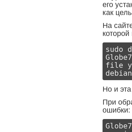
его уста
как цел
На сайт
которой
sudo d
Globe7
file y
debian
Но и эта
При обр
ошибки:
Globe7