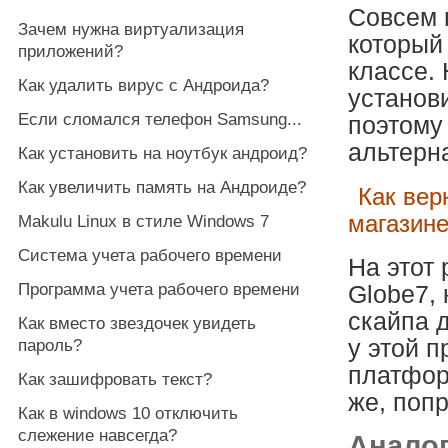
Совсем 
Зачем нужна виртуализация
который
приложений?
классе. 
Как удалить вирус с Андроида?
установ
Если сломался телефон Samsung...
поэтому
альтерн
Как установить на ноутбук андроид?
Как увеличить память на Андроиде?
Как вер
магазин
Makulu Linux в стиле Windows 7
Система учета рабочего времени
На этот
Программа учета рабочего времени
Globe7, 
скайпа д
Как вместо звездочек увидеть
у этой 
пароль?
платформ
Как зашифровать текст?
же, попр
Как в windows 10 отключить
слежение навсегда?
Аналог