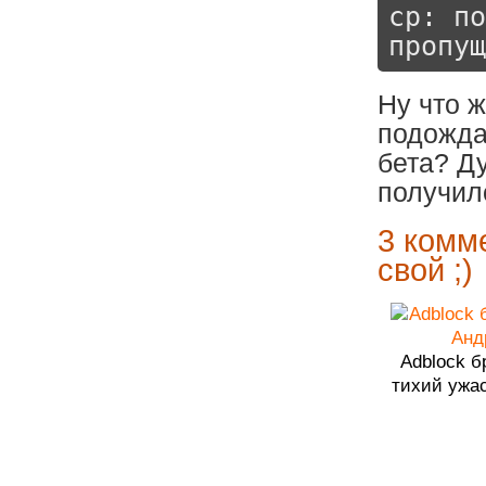
cp: по
пропущ
Ну что 
подожда
бета? Д
получил
3 комм
свой ;)
Adblock б
тихий ужа