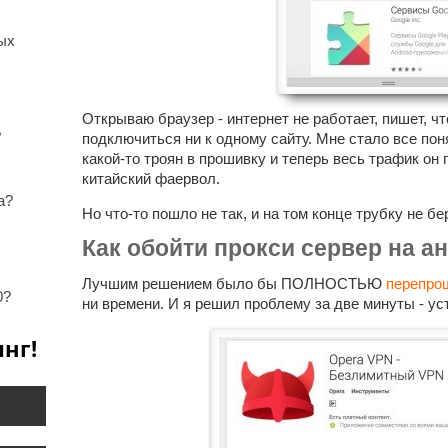
ых
Открываю браузер - интернет не работает, пишет, чт
?
подключиться ни к одному сайту. Мне стало все по
какой-то троян в прошивку и теперь весь трафик он
китайский фаервол.
а?
Но что-то пошло не так, и на том конце трубку не бе
Как обойти прокси сервер на а
Лучшим решением было бы ПОЛНОСТЬЮ
перепро
0?
ни времени. И я решил проблему за две минуты - 
нг!