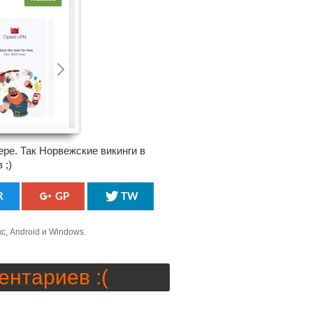
ере. Так Норвежские викинги в
 ;)
R
GP
TW
кс, Android и Windows.
ентариев :(