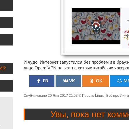
И чудо! Интернет запустился без проблем и в брауз
И?
лице Opera VPN плюют на хитрых китайских хакеров
FB
VK
OK
M
Опубликовано
20 Янв 2017 21:53
© Просто Linux | Всё про Лину
Увы, пока нет комм
ь