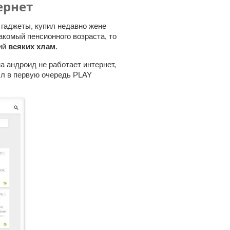
ернет
 гаджеты, купил недавно жене
накомый пенсионного возраста, то
ний
всяких хлам
.
на андроид не работает интернет,
ыл в первую очередь PLAY