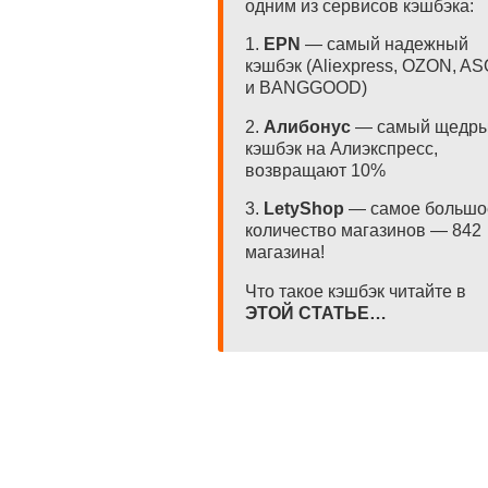
одним из сервисов кэшбэка:
1.
EPN
— самый надежный
кэшбэк (Aliexpress, OZON, A
и BANGGOOD)
2.
Алибонус
— самый щедр
кэшбэк на Алиэкспресс,
возвращают 10%
3.
LetyShop
— самое большо
количество магазинов — 842
магазина!
Что такое кэшбэк читайте в
ЭТОЙ СТАТЬЕ…