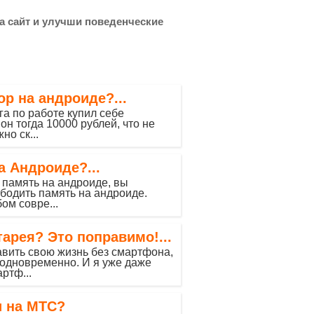
на сайт и улучши поведенческие
ор на андроиде?...
га по работе купил себе
он тогда 10000 рублей, что не
о ск...
а Андроиде?...
 память на андроиде, вы
бодить память на андроиде.
ом совре...
арея? Это поправимо!...
авить свою жизнь без смартфона,
 одновременно. И я уже даже
ртф...
и на МТС?