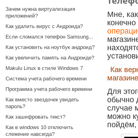
телеф
Зачем нужна виртуализация
Мне, ка
приложений?
конечно
Как удалить вирус с Андроида?
операци
Если сломался телефон Samsung...
магазине
находят
Как установить на ноутбук андроид?
установ
Как увеличить память на Андроиде?
Makulu Linux в стиле Windows 7
Как вер
магазин
Система учета рабочего времени
Программа учета рабочего времени
Для это
обычно 
Как вместо звездочек увидеть
пароль?
случае 
можно ку
Как зашифровать текст?
пойдём,
Как в windows 10 отключить
слежение навсегда?