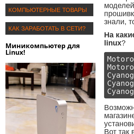
моделей
КОМПЬЮТЕРНЫЕ ТОВАРЫ
прошивк
знали, т
КАК ЗАРАБОТАТЬ В СЕТИ?
На каки
linux
?
Миникомпьютер для
Linux!
Motoro
Motoro
Cyanog
Cyanog
Cyanog
Возможн
магазин
установи
Вот так