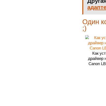
Другая
адапт
Один к
;)
Как ус
драйвер 
Canon LB