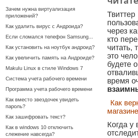
читат
Зачем нужна виртуализация
Твиттер 
приложений?
пользова
Как удалить вирус с Андроида?
через ка
Если сломался телефон Samsung...
кто пере
читать, 
Как установить на ноутбук андроид?
это чело
Как увеличить память на Андроиде?
будете о
Makulu Linux в стиле Windows 7
отвалив
Система учета рабочего времени
время о
взаимн
Программа учета рабочего времени
Как вместо звездочек увидеть
Как вер
пароль?
магазин
Как зашифровать текст?
Когда у 
Как в windows 10 отключить
отследит
слежение навсегда?