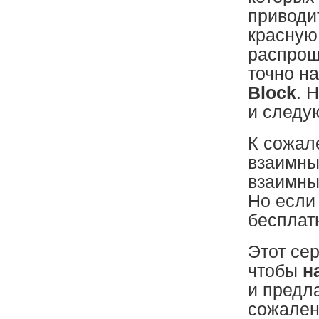
приводит
красную
распрощ
точно н
Block
. 
и следу
К сожал
взаимных
взаимны
Но если 
бесплат
Этот сер
чтобы
н
и предла
сожален