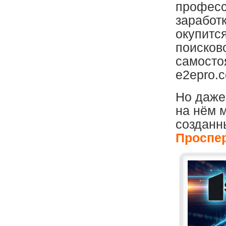
професс
заработк
окупитс
поисков
самосто
e2epro.
Но даже
на нём 
созданн
Проспе