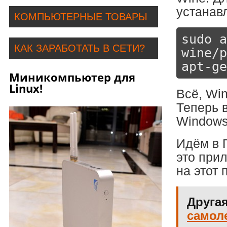
устанав
КОМПЬЮТЕРНЫЕ ТОВАРЫ
sudo a
КАК ЗАРАБОТАТЬ В СЕТИ?
wine/p
apt-ge
Миникомпьютер для
Linux!
Всё, Wi
Теперь 
Windows
Идём в П
это при
на этот 
Другая
самоле