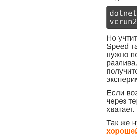
dotnet
vcrun2
Но учтит
Speed т
нужно п
разлива.
получит
экспери
Если во
через те
хватает.
Так же н
хороше