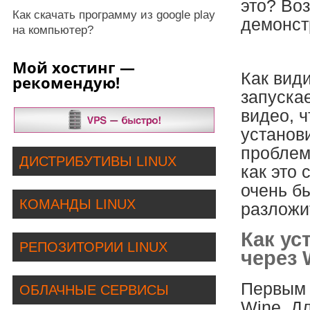
это? Воз
Как скачать программу из google play
демонст
на компьютер?
Мой хостинг —
Как види
рекомендую!
запускае
видео, ч
установ
проблема
ДИСТРИБУТИВЫ LINUX
как это 
очень б
КОМАНДЫ LINUX
разложи
Как ус
РЕПОЗИТОРИИ LINUX
через 
Первым 
ОБЛАЧНЫЕ СЕРВИСЫ
Wine. Д