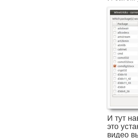
И тут н
это уста
видео в