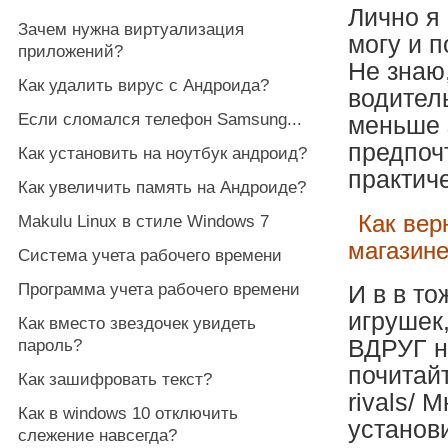
Лично я 
Зачем нужна виртуализация
могу и п
приложений?
Не знаю,
Как удалить вирус с Андроида?
водитель
Если сломался телефон Samsung...
меньше 
предпочт
Как установить на ноутбук андроид?
практиче
Как увеличить память на Андроиде?
Как вер
Makulu Linux в стиле Windows 7
магазин
Система учета рабочего времени
Программа учета рабочего времени
И в в то
игрушек,
Как вместо звездочек увидеть
ВДРУГ не
пароль?
почитайт
Как зашифровать текст?
rivals/ 
Как в windows 10 отключить
установи
слежение навсегда?