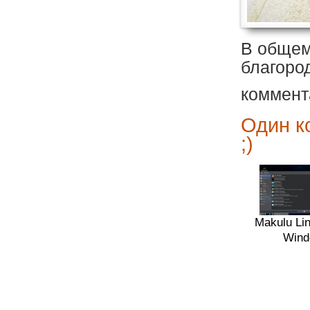
В общем
благоро
коммен
Один к
;)
Makulu Li
Wind