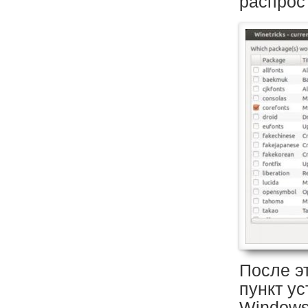
распрос
После э
пункт у
Windows